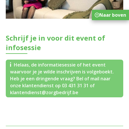
Naar boven
Schrijf je in voor dit event of
infosessie
Helaas, de informatiesessie of het event
waarvoor je je wilde inschrijven is volgeboekt.
Heb je een dringende vraag? Bel of mail naar
onze klantendienst op 03 431 31 31 of
klantendienst@zorgbedrijf.be