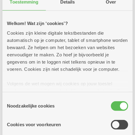
Toestemming
Details
Over
Welkom! Wat zijn ‘cookies’?
Cookies zijn kleine digitale tekstbestanden die
automatisch op je computer, tablet of smartphone worden
bewaard. Ze helpen om het bezoeken van websites
eenvoudiger te maken. Zo hoef je bijvoorbeeld je
gegevens om in te loggen niet telkens opnieuw in te
voeren. Cookies zijn niet schadelijk voor je computer.
Volgens de wet mogen wij cookies op jouw toestel
opslaan als ze strikt noodzakelijk zijn voor het gebruik
15.30 - 16.30 uur: Sint Andries zingt met
van de site, dat kan je niet weigeren. Voor andere soorten
Toestemmingsselectie
cookies hebben we jouw toestemming nodig. Sommige
Steven de Lelie
Noodzakelijke cookies
cookies worden geplaatst door derde partijen die een
Begeleid door zijn muzikanten met viool en piano
dienst aanbieden op onze pagina's. We delen zo
trekt Steven de Lelie de registers open met een vrolijk
Cookies voor voorkeuren
informatie over jouw (geanonimiseerd) gebruik van onze
repertoire. Zing met ons mee!
site voor social media, advertenties en analyse. Deze