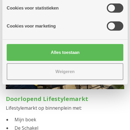
partners kunnen deze gegevens combineren met andere
Cookies voor statistieken
informatie die je aan hen verstrekte.
Cookies voor marketing
Alles toestaan
Weigeren
Doorlopend Lifestylemarkt
Lifestylemarkt op binnenplein met:
Mijn boek
De Schakel