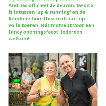
Andries officieel de deuren. De site
is intussen 'up & running' en de
Kombine-buurtbistro draait op
volle toeren. Hét moment voor een
fancy openingsfeest. Iedereen
welkom!