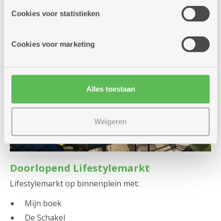
partners kunnen deze gegevens combineren met andere
Cookies voor statistieken
informatie die je aan hen verstrekte.
Cookies voor marketing
Alles toestaan
Weigeren
Doorlopend Lifestylemarkt
Lifestylemarkt op binnenplein met:
Mijn boek
De Schakel