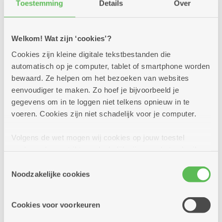
Toestemming
Details
Over
Welkom! Wat zijn ‘cookies’?
Cookies zijn kleine digitale tekstbestanden die
automatisch op je computer, tablet of smartphone worden
bewaard. Ze helpen om het bezoeken van websites
eenvoudiger te maken. Zo hoef je bijvoorbeeld je
gegevens om in te loggen niet telkens opnieuw in te
voeren. Cookies zijn niet schadelijk voor je computer.
Volgens de wet mogen wij cookies op jouw toestel
opslaan als ze strikt noodzakelijk zijn voor het gebruik
15.30 - 16.30 uur: Sint Andries zingt met
van de site, dat kan je niet weigeren. Voor andere soorten
Toestemmingsselectie
cookies hebben we jouw toestemming nodig. Sommige
Steven de Lelie
Noodzakelijke cookies
cookies worden geplaatst door derde partijen die een
Begeleid door zijn muzikanten met viool en piano
dienst aanbieden op onze pagina's. We delen zo
trekt Steven de Lelie de registers open met een vrolijk
Cookies voor voorkeuren
informatie over jouw (geanonimiseerd) gebruik van onze
repertoire. Zing met ons mee!
site voor social media, advertenties en analyse. Deze