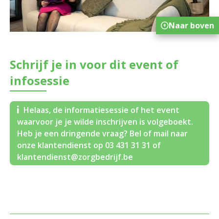
Naar boven
Schrijf je in voor dit event of
infosessie
Helaas, de informatiesessie of het event
waarvoor je je wilde inschrijven is volgeboekt.
Heb je een dringende vraag? Bel of mail naar
onze klantendienst op 03 431 31 31 of
klantendienst@zorgbedrijf.be