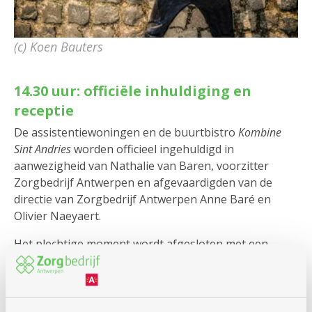
(c) Koen Bauters
14.30 uur: officiële inhuldiging en
receptie
De assistentiewoningen en de buurtbistro
Kombine
Sint Andries
worden officieel ingehuldigd in
aanwezigheid van Nathalie van Baren, voorzitter
Zorgbedrijf Antwerpen en afgevaardigden van de
directie van Zorgbedrijf Antwerpen Anne Baré en
Olivier Naeyaert.
Het plechtige moment wordt afgesloten met een
receptie en feestgebak. De taart wordt aangesneden
door de voorzitter. Er is een gratis stuk taart met
cava/mocktail voor iedereen.