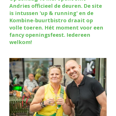
Andries officieel de deuren. De site
is intussen 'up & running' en de
Kombine-buurtbistro draait op
volle toeren. Hét moment voor een
fancy openingsfeest. Iedereen
welkom!