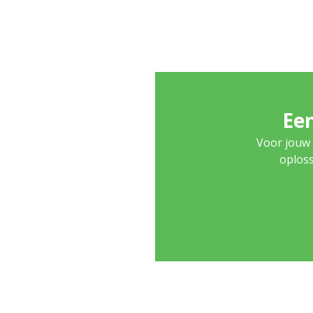
Een
Voor jouw 
oploss