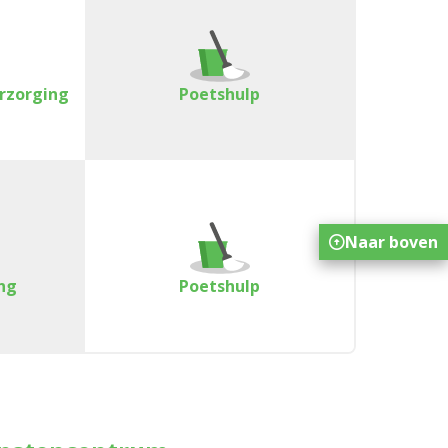
erzorging
Poetshulp
Naar boven
ng
Poetshulp