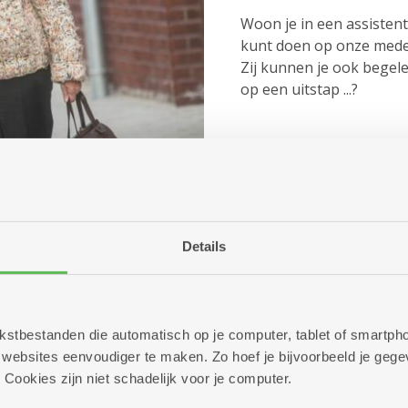
Woon je in een assistent
kunt doen op onze med
Zij kunnen je ook begele
op een uitstap ...?
Een taxi, op e
Details
Onze busjes en die van 
twee dagen op voorhand.
een taxi bellen. 65-plusse
recht hebben op een v
 tekstbestanden die automatisch op je computer, tablet of smart
met een handicap kunne
ebsites eenvoudiger te maken. Zo hoef je bijvoorbeeld je gegev
aankopen. Zo betaal je m
 Cookies zijn niet schadelijk voor je computer.
dienstencentrum in jo