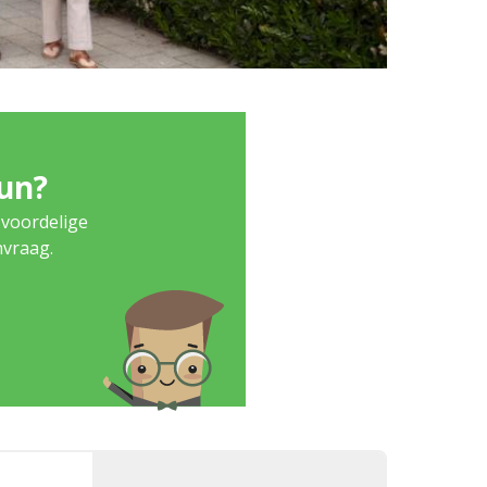
eun?
 voordelige
nvraag.