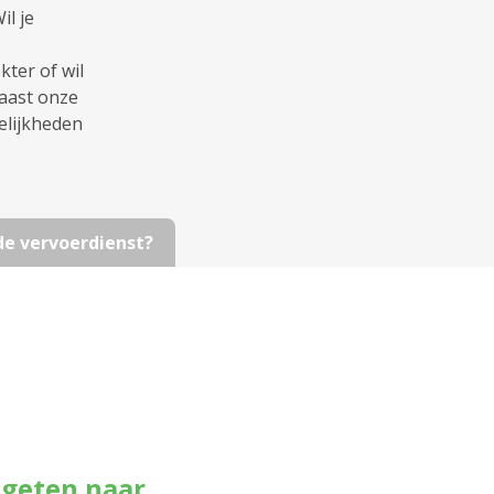
l je
ter of wil
naast onze
elijkheden
 de vervoerdienst?
ageten naar