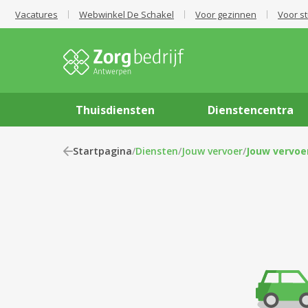
Vacatures
Webwinkel De Schakel
Voor gezinnen
Voor s
Thuisdiensten
Dienstencentra
Startpagina
/
Diensten
/
Jouw vervoer
/
Jouw vervoe