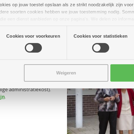
aanvraag.
ies op jouw toestel opslaan als ze strikt noodzakelijk zijn voor 
andere soorten cookies hebben we jouw toestemming nodig. Som
n die een dienst aanbieden op onze pagina's. We delen zo informa
n onze site voor social media, advertenties en analyse. Deze p
atie die je aan hen verstrekte.
Cookies voor voorkeuren
Cookies voor statistieken
lig tarief
Weigeren
nemen, kost een
ge administratiekost).
ijn
.