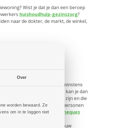
iewoning? Wist je dat je dan een beroep
ewerkers
huishoudhulp-gezinszorg
?
iden naar de dokter, de markt, de winkel,
ender welk moment
Over
de Mobitwin reserveer je best minstens
 Voor een snellere oplossing, kan je dan
rs die (tijdelijk) minder mobiel zijn en die
erhoogde tegemoetkoming en personen
phone worden bewaard. Ze
n bij de stad Antwerpen
taxicheques
ens om in te loggen niet
aar de helft van de rit. Het
uw buurt
helpt je graag met jouw