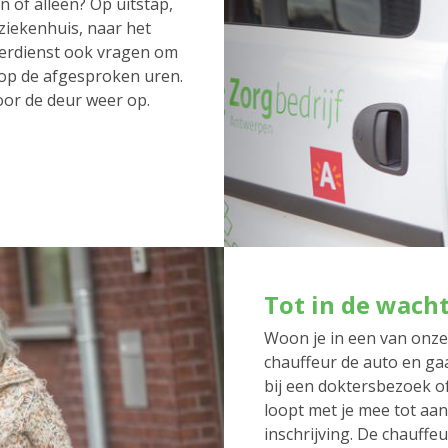
 of alleen? Op uitstap,
 ziekenhuis, naar het
erdienst ook vragen om
 op de afgesproken uren.
oor de deur weer op.
Tot in de wach
Woon je in een van onz
chauffeur de auto en gaa
bij een doktersbezoek o
loopt met je mee tot aan
inschrijving. De chauffeu