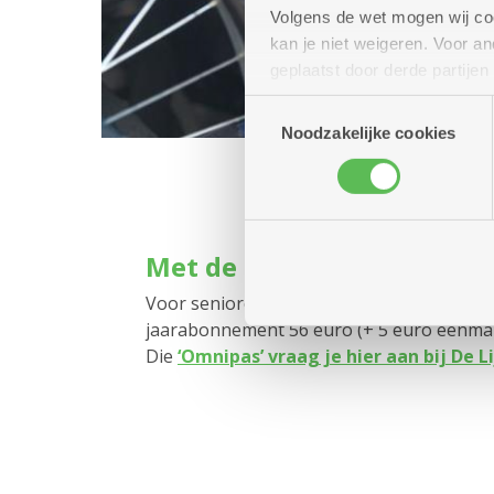
Volgens de wet mogen wij cook
kan je niet weigeren. Voor 
geplaatst door derde partije
(geanonimiseerd) gebruik va
Toestemmingsselectie
combineren met andere inform
Noodzakelijke cookies
Met de bus of tram: voorde
Voor senioren die de bus of tram willen 
jaarabonnement 56 euro (+ 5 euro eenmali
Die
‘Omnipas’ vraag je hier aan bij De L