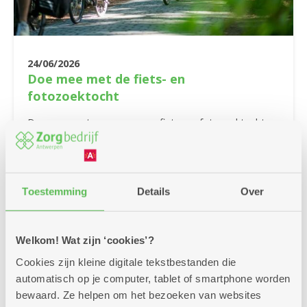
24/06/2026
Doe mee met de fiets- en
fotozoektocht
Doe mee met onze zomerse fiets- en fotozoektocht.
Fiets langs 27 brasserieën en buurtbistro's en match de
juiste foto's. Fietsfun verzekerd, en wie weet win je
zelfs een prijs!
Toestemming
Details
Over
Meer info
Welkom! Wat zijn ‘cookies’?
Cookies zijn kleine digitale tekstbestanden die
automatisch op je computer, tablet of smartphone worden
bewaard. Ze helpen om het bezoeken van websites