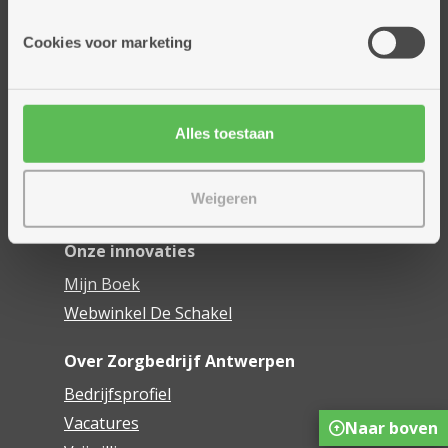
Onze diensten
Cookies voor marketing
Thuisdiensten
Dienstencentra
Assistentiewoningen
Alles toestaan
Woonzorgcentra
Financieel comfort
Weigeren
Mijn Zorgbedrijf
Onze innovaties
Mijn Boek
Webwinkel De Schakel
Over Zorgbedrijf Antwerpen
Bedrijfsprofiel
Vacatures
Naar boven