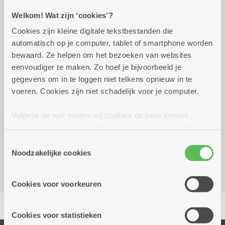
Welkom! Wat zijn ‘cookies’?
Praktisch
Cookies zijn kleine digitale tekstbestanden die
automatisch op je computer, tablet of smartphone worden
vrijdag 1 mei 2026 - woensdag 30
10.00 uur tot
bewaard. Ze helpen om het bezoeken van websites
september 2026
16.30 uur
eenvoudiger te maken. Zo hoef je bijvoorbeeld je
gegevens om in te loggen niet telkens opnieuw in te
3 euro per lotje - altijd prijs
voeren. Cookies zijn niet schadelijk voor je computer.
Volgens de wet mogen wij cookies op jouw toestel
Reserveer vervoer
opslaan als ze strikt noodzakelijk zijn voor het gebruik
Dienstencentrum De Brem
van de site, dat kan je niet weigeren. Voor andere soorten
Toestemmingsselectie
Zwaantjeslei 87
cookies hebben we jouw toestemming nodig. Sommige
Noodzakelijke cookies
2170 Merksem
cookies worden geplaatst door derde partijen die een
dienst aanbieden op onze pagina's. We delen zo
Cookies voor voorkeuren
informatie over jouw (geanonimiseerd) gebruik van onze
Delen
site voor social media, advertenties en analyse. Deze
partners kunnen deze gegevens combineren met andere
Cookies voor statistieken
informatie die je aan hen verstrekte.