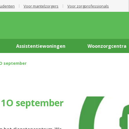
tudenten
Voor mantelzorgers
Voor zorgprofessionals
Assistentiewoningen
Woonzorgcentra
 1O september
op 1O september