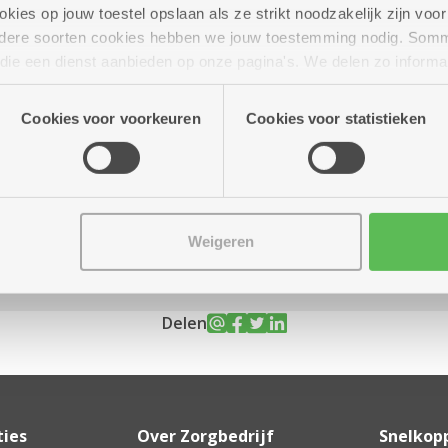
ies op jouw toestel opslaan als ze strikt noodzakelijk zijn voor 
andere soorten cookies hebben we jouw toestemming nodig. Som
n die een dienst aanbieden op onze pagina's. We delen zo informa
n onze site voor social media, advertenties en analyse. Deze p
uur tot 18.00 uur
atie die je aan hen verstrekte.
Cookies voor voorkeuren
Cookies voor statistieken
Weigeren
Delen
ties
Over Zorgbedrijf
Snelkop