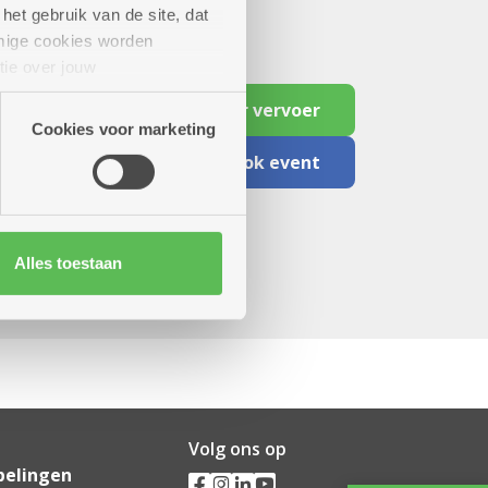
het gebruik van de site, dat
mige cookies worden
tie over jouw
artners kunnen deze gegevens
Reserveer vervoer
Cookies voor marketing
Facebook event
Alles toestaan
Volg ons op
pelingen