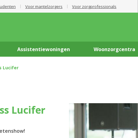
tudenten
Voor mantelzorgers
Voor zorgprofessionals
Assistentiewoningen
Woonzorgcentra
 Lucifer
ss Lucifer
ietenshow!