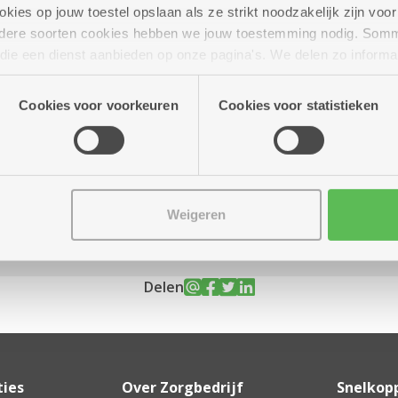
ies op jouw toestel opslaan als ze strikt noodzakelijk zijn voor 
andere soorten cookies hebben we jouw toestemming nodig. Som
n die een dienst aanbieden op onze pagina's. We delen zo informa
n onze site voor social media, advertenties en analyse. Deze p
uur tot 20.30 uur
atie die je aan hen verstrekte.
Cookies voor voorkeuren
Cookies voor statistieken
Weigeren
Delen
ties
Over Zorgbedrijf
Snelkop