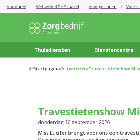
Vacatures
Webwinkel De Schakel
Voor gezinnen
Voor s
Thuisdiensten
Dienstencentra
Startpagina
/
Activiteiten
/
Travestietenshow Miss
Travestietenshow Mi
donderdag 10 september 2026
Miss Lucifer brengt voor ons een travest