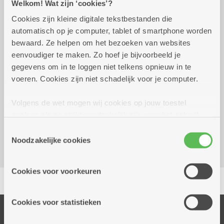
Welkom! Wat zijn ‘cookies’?
Cookies zijn kleine digitale tekstbestanden die
Wekelijks op dinsdag tot 29
09.00 uur tot
automatisch op je computer, tablet of smartphone worden
december 2026
10.00 uur
bewaard. Ze helpen om het bezoeken van websites
eenvoudiger te maken. Zo hoef je bijvoorbeeld je
8 euro
gegevens om in te loggen niet telkens opnieuw in te
voeren. Cookies zijn niet schadelijk voor je computer.
Reserveer vervoer
Volgens de wet mogen wij cookies op jouw toestel
Kombine Molengeest (dienstencentrum)
opslaan als ze strikt noodzakelijk zijn voor het gebruik
Frederik Hendrikstraat 53
van de site, dat kan je niet weigeren. Voor andere soorten
Toestemmingsselectie
2040 Berendrecht
cookies hebben we jouw toestemming nodig. Sommige
Noodzakelijke cookies
cookies worden geplaatst door derde partijen die een
dienst aanbieden op onze pagina's. We delen zo
Cookies voor voorkeuren
Delen
informatie over jouw (geanonimiseerd) gebruik van onze
site voor social media, advertenties en analyse. Deze
partners kunnen deze gegevens combineren met andere
Cookies voor statistieken
informatie die je aan hen verstrekte.
Onze diensten