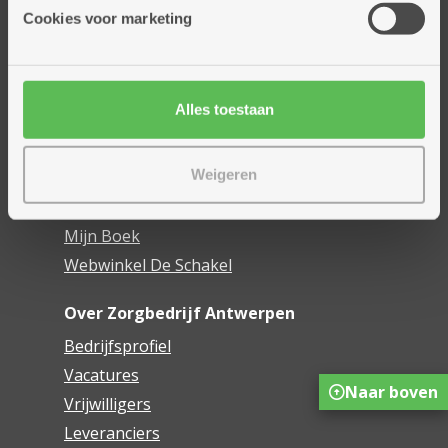
Thuisdiensten
Cookies voor marketing
Dienstencentra
Assistentiewoningen
Woonzorgcentra
Alles toestaan
Financieel comfort
Mijn Zorgbedrijf
Weigeren
Onze innovaties
Mijn Boek
Webwinkel De Schakel
Over Zorgbedrijf Antwerpen
Bedrijfsprofiel
Vacatures
Naar boven
Vrijwilligers
Leveranciers