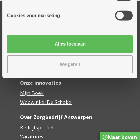
informatie die je aan hen verstrekte.
Onze diensten
Cookies voor marketing
Thuisdiensten
Dienstencentra
Assistentiewoningen
Alles toestaan
Woonzorgcentra
Financieel comfort
Weigeren
Mijn Zorgbedrijf
Onze innovaties
Mijn Boek
Webwinkel De Schakel
Over Zorgbedrijf Antwerpen
Bedrijfsprofiel
Vacatures
Naar boven