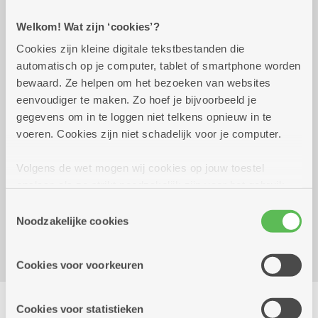
Welkom! Wat zijn ‘cookies’?
Praktisch
Cookies zijn kleine digitale tekstbestanden die
automatisch op je computer, tablet of smartphone worden
bewaard. Ze helpen om het bezoeken van websites
donderdag 1 oktober
12.00 uur tot 14.00
eenvoudiger te maken. Zo hoef je bijvoorbeeld je
2026
uur
gegevens om in te loggen niet telkens opnieuw in te
1 maaltijdbonnetje
voeren. Cookies zijn niet schadelijk voor je computer.
Op voorhand reserveren
Volgens de wet mogen wij cookies op jouw toestel
Reserveer vervoer
opslaan als ze strikt noodzakelijk zijn voor het gebruik
van de site, dat kan je niet weigeren. Voor andere soorten
Dienstencentrum Romanza
Toestemmingsselectie
cookies hebben we jouw toestemming nodig. Sommige
Klaproosstraat 74
Noodzakelijke cookies
cookies worden geplaatst door derde partijen die een
2610 Wilrijk
dienst aanbieden op onze pagina's. We delen zo
Cookies voor voorkeuren
informatie over jouw (geanonimiseerd) gebruik van onze
site voor social media, advertenties en analyse. Deze
Delen
partners kunnen deze gegevens combineren met andere
Cookies voor statistieken