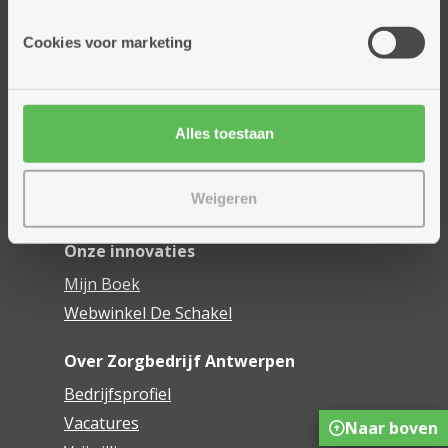
Onze diensten
Cookies voor marketing
Thuisdiensten
Dienstencentra
Assistentiewoningen
Alles toestaan
Woonzorgcentra
Financieel comfort
Weigeren
Mijn Zorgbedrijf
Onze innovaties
Mijn Boek
Webwinkel De Schakel
Over Zorgbedrijf Antwerpen
Bedrijfsprofiel
Vacatures
Naar boven