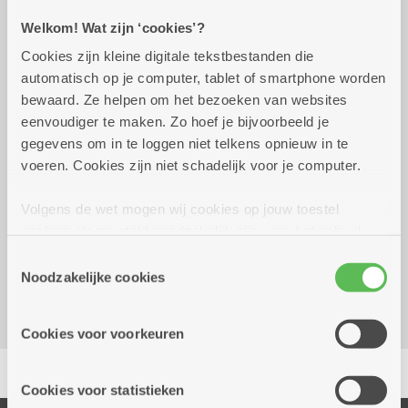
Welkom! Wat zijn ‘cookies’?
Praktisch
Cookies zijn kleine digitale tekstbestanden die
automatisch op je computer, tablet of smartphone worden
bewaard. Ze helpen om het bezoeken van websites
vrijdag 31 juli 2026
17.00 uur tot 20.00 uur
eenvoudiger te maken. Zo hoef je bijvoorbeeld je
Prijs: 20 euro
gegevens om in te loggen niet telkens opnieuw in te
Inschrijven voor 20 juli 2026.
voeren. Cookies zijn niet schadelijk voor je computer.
Volgens de wet mogen wij cookies op jouw toestel
Reserveer vervoer
opslaan als ze strikt noodzakelijk zijn voor het gebruik
Dienstencentrum De Zeelbaan
van de site, dat kan je niet weigeren. Voor andere soorten
Toestemmingsselectie
Elf Novemberstraat 33
cookies hebben we jouw toestemming nodig. Sommige
Noodzakelijke cookies
2170 Merksem
cookies worden geplaatst door derde partijen die een
dienst aanbieden op onze pagina's. We delen zo
Cookies voor voorkeuren
informatie over jouw (geanonimiseerd) gebruik van onze
Delen
site voor social media, advertenties en analyse. Deze
partners kunnen deze gegevens combineren met andere
Cookies voor statistieken
informatie die je aan hen verstrekte.