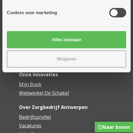
Onze diensten
Cookies voor marketing
Thuisdiensten
Dienstencentra
Assistentiewoningen
Alles toestaan
Woonzorgcentra
Financieel comfort
Weigeren
Mijn Zorgbedrijf
Onze innovaties
Mijn Boek
Webwinkel De Schakel
Over Zorgbedrijf Antwerpen
Bedrijfsprofiel
Vacatures
Naar boven