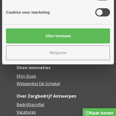
informatie die je aan hen verstrekte.
Onze diensten
Cookies voor marketing
Thuisdiensten
Dienstencentra
Assistentiewoningen
Alles toestaan
Woonzorgcentra
Financieel comfort
Weigeren
Mijn Zorgbedrijf
Onze innovaties
Mijn Boek
Webwinkel De Schakel
Over Zorgbedrijf Antwerpen
Bedrijfsprofiel
Vacatures
Naar boven