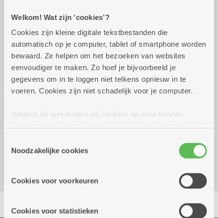
Welkom! Wat zijn ‘cookies’?
Praktisch
Cookies zijn kleine digitale tekstbestanden die
automatisch op je computer, tablet of smartphone worden
bewaard. Ze helpen om het bezoeken van websites
vrijdag 4 september 2026
14.30 uur tot 16.00 uur
eenvoudiger te maken. Zo hoef je bijvoorbeeld je
gegevens om in te loggen niet telkens opnieuw in te
3 euro
voeren. Cookies zijn niet schadelijk voor je computer.
Volgens de wet mogen wij cookies op jouw toestel
Reserveer vervoer
opslaan als ze strikt noodzakelijk zijn voor het gebruik
Dienstencentrum Santiago
van de site, dat kan je niet weigeren. Voor andere soorten
Toestemmingsselectie
Canadalaan 21
cookies hebben we jouw toestemming nodig. Sommige
Noodzakelijke cookies
2030 Antwerpen
cookies worden geplaatst door derde partijen die een
dienst aanbieden op onze pagina's. We delen zo
Cookies voor voorkeuren
informatie over jouw (geanonimiseerd) gebruik van onze
site voor social media, advertenties en analyse. Deze
Delen
partners kunnen deze gegevens combineren met andere
Cookies voor statistieken