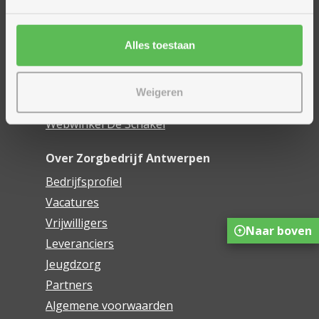
Woonzorgcentra
Financieel comfort
Mijn Zorgbedrijf
Alles toestaan
Onze innovaties
Weigeren
Mijn Boek
Webwinkel De Schakel
Over Zorgbedrijf Antwerpen
Bedrijfsprofiel
Vacatures
Vrijwilligers
Naar boven
Leveranciers
Jeugdzorg
Partners
Algemene voorwaarden