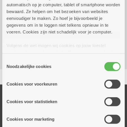
automatisch op je computer, tablet of smartphone worden
3.90 euro
bewaard. Ze helpen om het bezoeken van websites
eenvoudiger te maken. Zo hoef je bijvoorbeeld je
gegevens om in te loggen niet telkens opnieuw in te
Reserveer vervoer
voeren. Cookies zijn niet schadelijk voor je computer.
Dienstencentrum Pulhof
Floraliënlaan 400 C
Volgens de wet mogen wij cookies op jouw toestel
2600 Berchem
opslaan als ze strikt noodzakelijk zijn voor het gebruik
van de site, dat kan je niet weigeren. Voor andere soorten
Toestemmingsselectie
cookies hebben we jouw toestemming nodig. Sommige
Noodzakelijke cookies
Delen
cookies worden geplaatst door derde partijen die een
dienst aanbieden op onze pagina's. We delen zo
Cookies voor voorkeuren
informatie over jouw (geanonimiseerd) gebruik van onze
site voor social media, advertenties en analyse. Deze
Onze diensten
partners kunnen deze gegevens combineren met andere
Cookies voor statistieken
Thuisdiensten
informatie die je aan hen verstrekte.
Dienstencentra
Cookies voor marketing
Assistentiewoningen