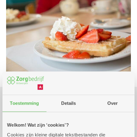
Toestemming
Details
Over
Praktisch
Welkom! Wat zijn ‘cookies’?
dinsdag 1 september
14.00 uur tot 16.00
Cookies zijn kleine digitale tekstbestanden die
2026
uur