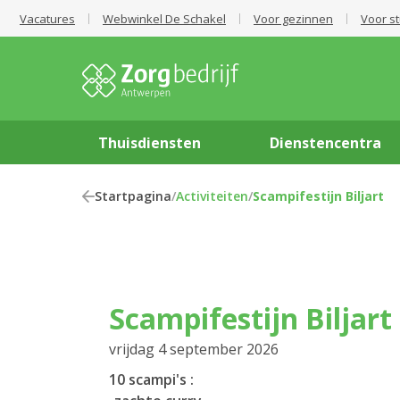
Vacatures
Webwinkel De Schakel
Voor gezinnen
Voor s
Thuisdiensten
Dienstencentra
Startpagina
/
Activiteiten
/
Scampifestijn Biljart
Scampifestijn Biljart
vrijdag 4 september 2026
10 scampi's :