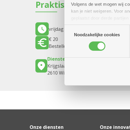
Praktisch
Volgens de wet mogen wij cook
kan je niet weigeren. Voor 
geplaatst door derde partije
(geanonimiseerd) gebruik va
Toestemmingsselectie
vrijdag 4 september 2026
14.30 uur to
combineren met andere inform
Noodzakelijke cookies
€ 20
Bestellen voor 27/8 bij Gust of Ludo
Dienstencentrum Oversnes
Krijgslaan 110
2610 Wilrijk
Onze diensten
Onze innova