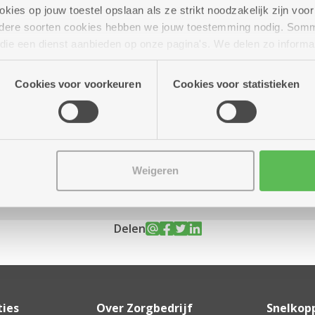
ies op jouw toestel opslaan als ze strikt noodzakelijk zijn voor 
andere soorten cookies hebben we jouw toestemming nodig. Som
n die een dienst aanbieden op onze pagina's. We delen zo informa
n onze site voor social media, advertenties en analyse. Deze p
t 18.00 uur
atie die je aan hen verstrekte.
Cookies voor voorkeuren
Cookies voor statistieken
 op dinsdag en donderdag.
Weigeren
Delen
ties
Over Zorgbedrijf
Snelkop