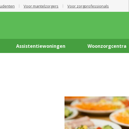
tudenten
Voor mantelzorgers
Voor zorgprofessionals
Assistentiewoningen
Woonzorgcentra