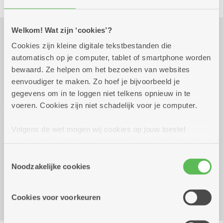
Welkom! Wat zijn ‘cookies’?
Cookies zijn kleine digitale tekstbestanden die
Praktisch
automatisch op je computer, tablet of smartphone worden
bewaard. Ze helpen om het bezoeken van websites
eenvoudiger te maken. Zo hoef je bijvoorbeeld je
vrijdag 4 september 2026
16.00 uur tot 19.00 uur
gegevens om in te loggen niet telkens opnieuw in te
voeren. Cookies zijn niet schadelijk voor je computer.
25 euro met een glas wijn
Eten kan tussen 16 uur en 19 uur
Volgens de wet mogen wij cookies op jouw toestel
opslaan als ze strikt noodzakelijk zijn voor het gebruik
Reserveer vervoer
van de site, dat kan je niet weigeren. Voor andere soorten
Toestemmingsselectie
Kombine Ruggeveld (dienstencentrum)
cookies hebben we jouw toestemming nodig. Sommige
Noodzakelijke cookies
Burgemeester De Boeylaan 2
cookies worden geplaatst door derde partijen die een
2100 Deurne
dienst aanbieden op onze pagina's. We delen zo
Cookies voor voorkeuren
informatie over jouw (geanonimiseerd) gebruik van onze
site voor social media, advertenties en analyse. Deze