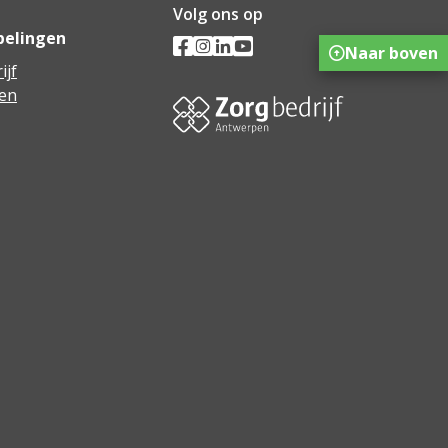
Volg ons op
pelingen
Naar boven
ijf
en