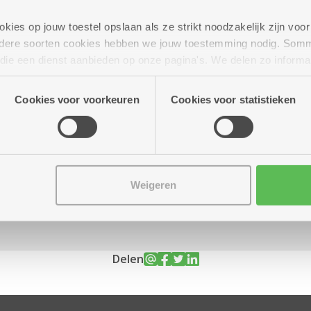
ies op jouw toestel opslaan als ze strikt noodzakelijk zijn voor 
andere soorten cookies hebben we jouw toestemming nodig. Som
n die een dienst aanbieden op onze pagina's. We delen zo informa
tot 19.00 uur
n onze site voor social media, advertenties en analyse. Deze p
atie die je aan hen verstrekte.
Cookies voor voorkeuren
Cookies voor statistieken
Weigeren
Delen