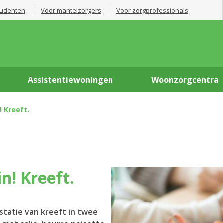
tudenten
Voor mantelzorgers
Voor zorgprofessionals
Assistentiewoningen
Woonzorgcentra
 Kreeft.
n! Kreeft.
statie van kreeft in twee