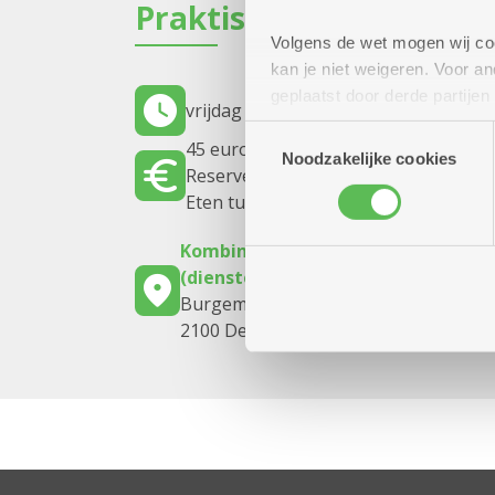
Praktisch
Volgens de wet mogen wij cook
kan je niet weigeren. Voor 
geplaatst door derde partije
vrijdag 11 september 2026
16.00 uur 
(geanonimiseerd) gebruik va
Toestemmingsselectie
45 euro
combineren met andere inform
Noodzakelijke cookies
Reserveren kan tot 4 september.
Eten tussen 16 uur en 19 uur.
Kombine Ruggeveld
(dienstencentrum)
Burgemeester De Boeylaan 2
2100 Deurne