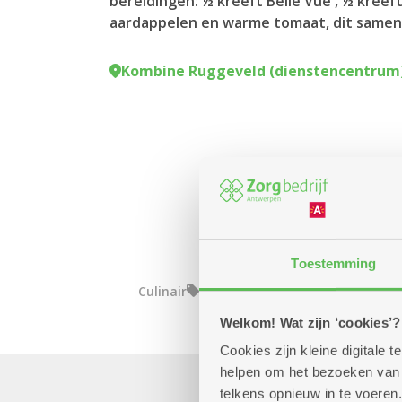
bereidingen: ½ kreeft Belle Vue , ½ kreeft
aardappelen en warme tomaat, dit samen 
Kombine Ruggeveld (dienstencentrum
Toestemming
Culinair
Eropuit
Samen het weekend in
Welkom! Wat zijn ‘cookies’?
Cookies zijn kleine digitale
helpen om het bezoeken van w
telkens opnieuw in te voeren.