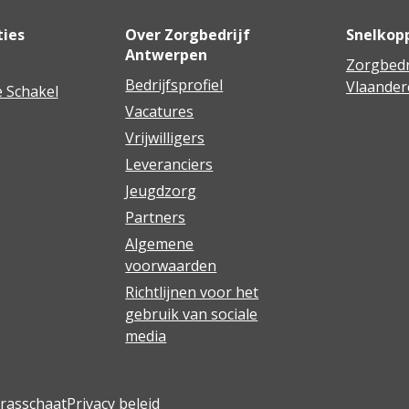
ties
Over Zorgbedrijf
Snelkop
Antwerpen
Zorgbedr
Bedrijfsprofiel
Vlaander
 Schakel
Vacatures
Vrijwilligers
Leveranciers
Jeugdzorg
Partners
Algemene
voorwaarden
Richtlijnen voor het
gebruik van sociale
media
Brasschaat
Privacy beleid