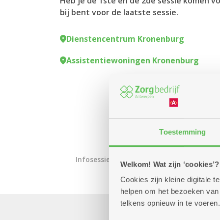
Heb je de 1ste en de 2de sessie komen vo
bij bent voor de laatste sessie.
Dienstencentrum Kronenburg
Assistentiewoningen Kronenburg
Toestemming
Infosessie
Welkom! Wat zijn ‘cookies’?
Cookies zijn kleine digitale
helpen om het bezoeken van w
telkens opnieuw in te voeren.