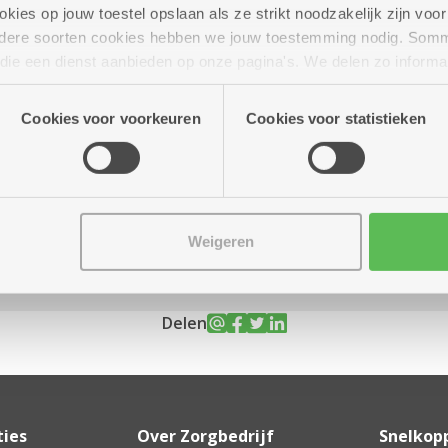
ies op jouw toestel opslaan als ze strikt noodzakelijk zijn voor 
andere soorten cookies hebben we jouw toestemming nodig. Som
n die een dienst aanbieden op onze pagina's. We delen zo informa
n onze site voor social media, advertenties en analyse. Deze p
ur tot 12.00 uur
atie die je aan hen verstrekte.
Cookies voor voorkeuren
Cookies voor statistieken
Assistentiewoningen Kronenburg
Van Duyststraat 188 - 194
Weigeren
2100 Deurne
Delen
ties
Over Zorgbedrijf
Snelkop