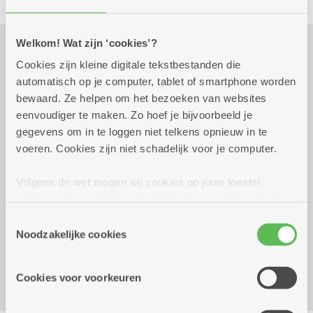
Welkom! Wat zijn ‘cookies’?
Cookies zijn kleine digitale tekstbestanden die
Praktisch
automatisch op je computer, tablet of smartphone worden
bewaard. Ze helpen om het bezoeken van websites
eenvoudiger te maken. Zo hoef je bijvoorbeeld je
woensdag 5 augustus
14.00 uur tot 16.00
gegevens om in te loggen niet telkens opnieuw in te
2026
uur
voeren. Cookies zijn niet schadelijk voor je computer.
4 euro
Inschrijven noodzakelijk
Volgens de wet mogen wij cookies op jouw toestel
opslaan als ze strikt noodzakelijk zijn voor het gebruik
Reserveer vervoer
van de site, dat kan je niet weigeren. Voor andere soorten
Toestemmingsselectie
cookies hebben we jouw toestemming nodig. Sommige
Kombine Boelaer (dienstencentrum)
Noodzakelijke cookies
cookies worden geplaatst door derde partijen die een
Lodewijk van Berckenlaan 361 G 01
dienst aanbieden op onze pagina's. We delen zo
2140 Borgerhout
Cookies voor voorkeuren
informatie over jouw (geanonimiseerd) gebruik van onze
site voor social media, advertenties en analyse. Deze