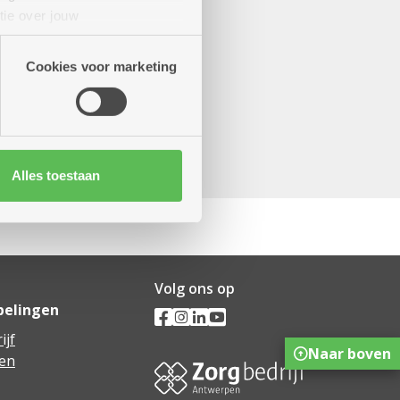
tie over jouw
artners kunnen deze gegevens
Cookies voor marketing
Alles toestaan
Volg ons op
pelingen
ijf
Naar boven
en