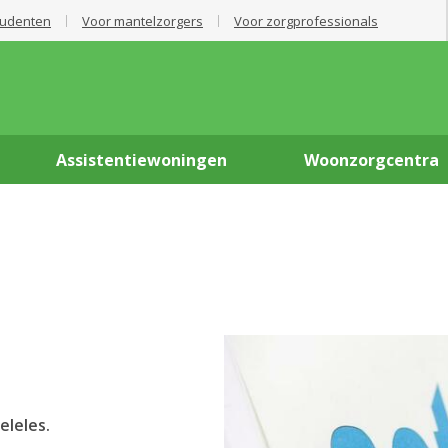
tudenten
Voor mantelzorgers
Voor zorgprofessionals
Assistentiewoningen
Woonzorgcentra
leles.