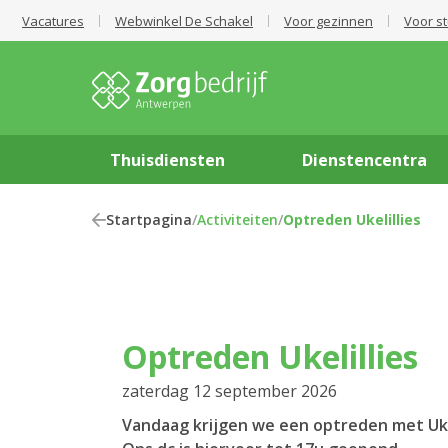
Vacatures
Webwinkel De Schakel
Voor gezinnen
Voor s
Thuisdiensten
Dienstencentra
Startpagina
/
Activiteiten
/
Optreden Ukelillies
Optreden Ukelillies
zaterdag 12 september 2026
Vandaag krijgen we een optreden met Uke