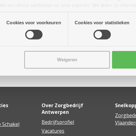
r tot 16.30 uur
n die een dienst aanbieden op onze pagina's. We delen zo informa
n onze site voor social media, advertenties en analyse. Deze p
e cafetaria. Inschrijvingen
atie die je aan hen verstrekte.
Cookies voor voorkeuren
Cookies voor statistieken
Weigeren
Delen
ties
Over Zorgbedrijf
Snelkop
Antwerpen
Zorgbedr
Bedrijfsprofiel
Vlaander
 Schakel
Vacatures