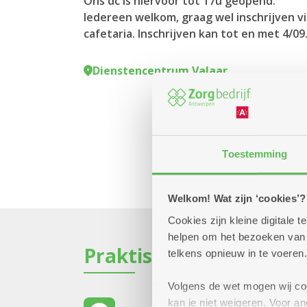
Ons dc is hiervoor tot 17u geopend.
Iedereen welkom, graag wel inschrijven vi
cafetaria. Inschrijven kan tot en met 4/09
Dienstencentrum Valaar
Toestemming
Welkom! Wat zijn ‘cookies’?
Cookies zijn kleine digitale
helpen om het bezoeken van w
Praktisch
telkens opnieuw in te voeren.
Volgens de wet mogen wij cook
kan je niet weigeren. Voor 