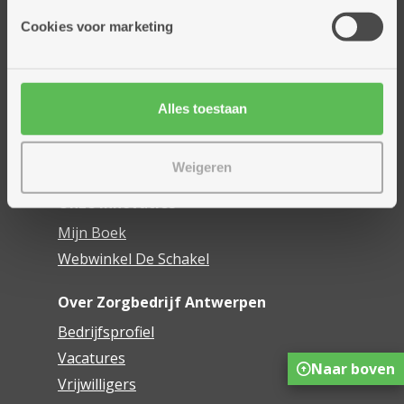
Cookies voor marketing
Thuisdiensten
Dienstencentra
Assistentiewoningen
Woonzorgcentra
Alles toestaan
Financieel comfort
Mijn Zorgbedrijf
Weigeren
Onze innovaties
Mijn Boek
Webwinkel De Schakel
Over Zorgbedrijf Antwerpen
Bedrijfsprofiel
Vacatures
Naar boven
Vrijwilligers