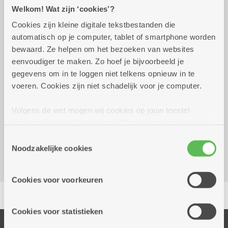
Praktisch
Welkom! Wat zijn ‘cookies’?
Cookies zijn kleine digitale tekstbestanden die
automatisch op je computer, tablet of smartphone worden
vrijdag 16 oktober 2026
09.00 uur tot 10.00 uur
bewaard. Ze helpen om het bezoeken van websites
eenvoudiger te maken. Zo hoef je bijvoorbeeld je
12 euro - reserveer vooraf
gegevens om in te loggen niet telkens opnieuw in te
voeren. Cookies zijn niet schadelijk voor je computer.
Reserveer vervoer
Volgens de wet mogen wij cookies op jouw toestel
opslaan als ze strikt noodzakelijk zijn voor het gebruik
Kombine Molengeest (dienstencentrum)
van de site, dat kan je niet weigeren. Voor andere soorten
Frederik Hendrikstraat 53
Toestemmingsselectie
cookies hebben we jouw toestemming nodig. Sommige
Noodzakelijke cookies
2040 Berendrecht
cookies worden geplaatst door derde partijen die een
dienst aanbieden op onze pagina's. We delen zo
Cookies voor voorkeuren
informatie over jouw (geanonimiseerd) gebruik van onze
Delen
site voor social media, advertenties en analyse. Deze
partners kunnen deze gegevens combineren met andere
Cookies voor statistieken
informatie die je aan hen verstrekte.
Onze diensten