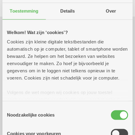
Toestemming
Details
Over
Welkom! Wat zijn ‘cookies’?
Praktisch
Cookies zijn kleine digitale tekstbestanden die
automatisch op je computer, tablet of smartphone worden
bewaard. Ze helpen om het bezoeken van websites
donderdag 24 september
12.00 uur tot 19.00
eenvoudiger te maken. Zo hoef je bijvoorbeeld je
2026
uur
gegevens om in te loggen niet telkens opnieuw in te
25 euro voor mosselen met glaasje
voeren. Cookies zijn niet schadelijk voor je computer.
10 euro voor vol au vent
Volgens de wet mogen wij cookies op jouw toestel
Reserveer vervoer
opslaan als ze strikt noodzakelijk zijn voor het gebruik
Dienstencentrum Kronenburg
van de site, dat kan je niet weigeren. Voor andere soorten
Toestemmingsselectie
Van Duyststraat 192
cookies hebben we jouw toestemming nodig. Sommige
Noodzakelijke cookies
2100 Deurne
cookies worden geplaatst door derde partijen die een
Assistentiewoningen Kronenburg
dienst aanbieden op onze pagina's. We delen zo
Cookies voor voorkeuren