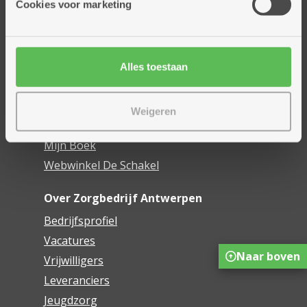
Cookies voor marketing
Dienstencentra
Assistentiewoningen
Woonzorgcentra
Alles toestaan
Financieel comfort
Mijn Zorgbedrijf
Weigeren
Onze innovaties
Mijn Boek
Webwinkel De Schakel
Over Zorgbedrijf Antwerpen
Bedrijfsprofiel
Vacatures
Naar boven
Vrijwilligers
Leveranciers
Jeugdzorg