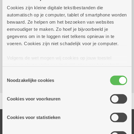
Cookies zijn kleine digitale tekstbestanden die
vrijdag 14 augustus 2026
12.00 uur tot 17.00 uur
automatisch op je computer, tablet of smartphone worden
bewaard. Ze helpen om het bezoeken van websites
20euro
eenvoudiger te maken. Zo hoef je bijvoorbeeld je
Enkel dj: 3euro
gegevens om in te loggen niet telkens opnieuw in te
voeren. Cookies zijn niet schadelijk voor je computer.
Reserveer vervoer
Volgens de wet mogen wij cookies op jouw toestel
Dienstencentrum Den Drossaert
opslaan als ze strikt noodzakelijk zijn voor het gebruik
Helmstraat 163 b23
van de site, dat kan je niet weigeren. Voor andere soorten
2140 Borgerhout
Toestemmingsselectie
cookies hebben we jouw toestemming nodig. Sommige
Noodzakelijke cookies
cookies worden geplaatst door derde partijen die een
dienst aanbieden op onze pagina's. We delen zo
Delen
Cookies voor voorkeuren
informatie over jouw (geanonimiseerd) gebruik van onze
site voor social media, advertenties en analyse. Deze
partners kunnen deze gegevens combineren met andere
Cookies voor statistieken
Onze diensten
informatie die je aan hen verstrekte.
Thuisdiensten