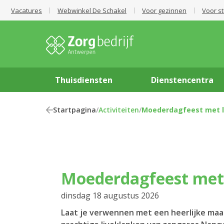
Vacatures
Webwinkel De Schakel
Voor gezinnen
Voor s
Thuisdiensten
Dienstencentra
Startpagina
/
Activiteiten
/
Moederdagfeest met l
Moederdagfeest met
dinsdag 18 augustus 2026
Laat je verwennen met een heerlijke maal