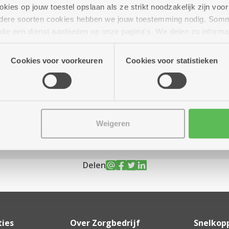
ies op jouw toestel opslaan als ze strikt noodzakelijk zijn voor 
andere soorten cookies hebben we jouw toestemming nodig. Som
n die een dienst aanbieden op onze pagina's. We delen zo informa
n onze site voor social media, advertenties en analyse. Deze p
ot 17.00 uur
atie die je aan hen verstrekte.
Cookies voor voorkeuren
Cookies voor statistieken
Weigeren
Delen
ties
Over Zorgbedrijf
Snelkop