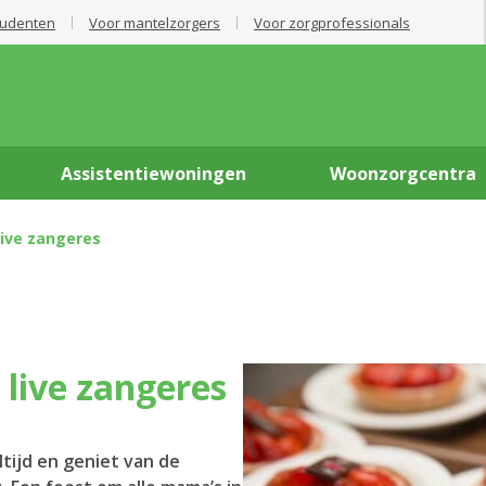
tudenten
Voor mantelzorgers
Voor zorgprofessionals
Assistentiewoningen
Woonzorgcentra
ive zangeres
 live zangeres
tijd en geniet van de