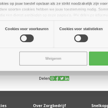
ies op jouw toestel opslaan als ze strikt noodzakelijk zijn voor 
andere soorten cookies hebben we jouw toestemming nodig. Som
n die een dienst aanbieden op onze pagina's. We delen zo informa
n onze site voor social media, advertenties en analyse. Deze p
r tot 17.00 uur
atie die je aan hen verstrekte.
Cookies voor voorkeuren
Cookies voor statistieken
ief aangeboden bij
Weigeren
Delen
ties
Over Zorgbedrijf
Snelkop