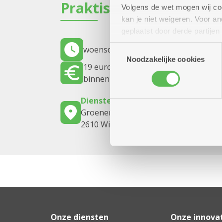
Praktisch
Volgens de wet mogen wij cook
kan je niet weigeren. Voor 
geplaatst door derde partije
(geanonimiseerd) gebruik va
Toestemmingsselectie
woensdag 12 augustus 2026
12.30 uu
combineren met andere inform
Noodzakelijke cookies
19 euro voor het menu en een aperit
binnenkomst.
Dienstencentrum Oosterveld
Groenenborgerlaan 185
2610 Wilrijk
Onze diensten
Onze innova