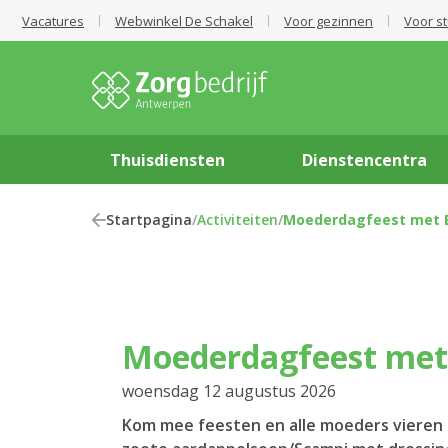
Vacatures
Webwinkel De Schakel
Voor gezinnen
Voor s
Thuisdiensten
Dienstencentra
Startpagina
/
Activiteiten
/
Moederdagfeest met B
Moederdagfeest met
woensdag 12 augustus 2026
Kom mee feesten en alle moeders vieren