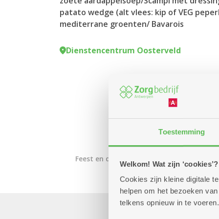
zoete aardappelsoep/Scampi met dressin
patato wedge (alt vlees: kip of VEG pepe
mediterrane groenten/ Bavarois
Dienstencentrum Oosterveld
Toestemming
Feest en dans
Moederdag
Welkom! Wat zijn ‘cookies’?
Cookies zijn kleine digitale
helpen om het bezoeken van w
telkens opnieuw in te voeren.