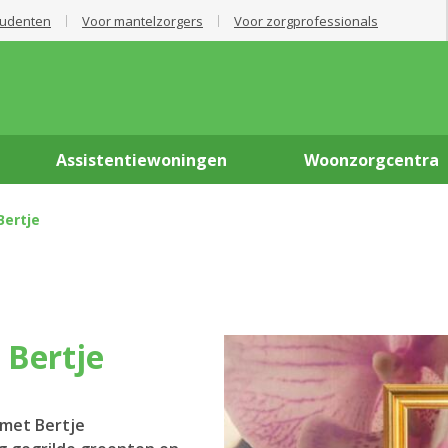
tudenten
Voor mantelzorgers
Voor zorgprofessionals
Assistentiewoningen
Woonzorgcentra
ertje
 Bertje
 met Bertje