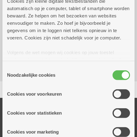
Cookies zijn kleine digitale tekstbestanden die
automatisch op je computer, tablet of smartphone worden
bewaard. Ze helpen om het bezoeken van websites
woensdag 29 juli 2026
14.00 uur tot 17.00 uur
eenvoudiger te maken. Zo hoef je bijvoorbeeld je
Geen aankoopplicht
gegevens om in te loggen niet telkens opnieuw in te
voeren. Cookies zijn niet schadelijk voor je computer.
Dienstencentrum Oversnes
Volgens de wet mogen wij cookies op jouw toestel
Krijgslaan 110
opslaan als ze strikt noodzakelijk zijn voor het gebruik
2610 Wilrijk
van de site, dat kan je niet weigeren. Voor andere soorten
Toestemmingsselectie
cookies hebben we jouw toestemming nodig. Sommige
Noodzakelijke cookies
cookies worden geplaatst door derde partijen die een
Delen
dienst aanbieden op onze pagina's. We delen zo
Cookies voor voorkeuren
informatie over jouw (geanonimiseerd) gebruik van onze
site voor social media, advertenties en analyse. Deze
Onze diensten
partners kunnen deze gegevens combineren met andere
Cookies voor statistieken
Thuisdiensten
informatie die je aan hen verstrekte.
Dienstencentra
Cookies voor marketing
Assistentiewoningen