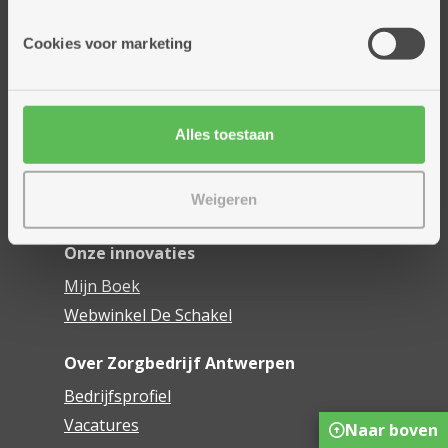
Onze diensten
Cookies voor marketing
Thuisdiensten
Dienstencentra
Assistentiewoningen
Alles toestaan
Woonzorgcentra
Financieel comfort
Weigeren
Mijn Zorgbedrijf
Onze innovaties
Mijn Boek
Webwinkel De Schakel
Over Zorgbedrijf Antwerpen
Bedrijfsprofiel
Vacatures
Naar boven