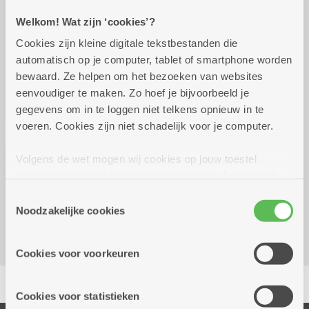
Welkom! Wat zijn ‘cookies’?
Praktisch
Cookies zijn kleine digitale tekstbestanden die
automatisch op je computer, tablet of smartphone worden
bewaard. Ze helpen om het bezoeken van websites
zondag 16 augustus
08.00 uur tot 11.00
eenvoudiger te maken. Zo hoef je bijvoorbeeld je
2026
uur
gegevens om in te loggen niet telkens opnieuw in te
Prijs: 20 euro voor een royaal Moederdag
voeren. Cookies zijn niet schadelijk voor je computer.
ontbijtbuffet
Vooraf inschrijven.
Volgens de wet mogen wij cookies op jouw toestel
opslaan als ze strikt noodzakelijk zijn voor het gebruik
Kombine Tuinwijk (dienstencentrum)
van de site, dat kan je niet weigeren. Voor andere soorten
Toestemmingsselectie
De Lunden 2E
cookies hebben we jouw toestemming nodig. Sommige
Noodzakelijke cookies
2170 Merksem
cookies worden geplaatst door derde partijen die een
dienst aanbieden op onze pagina's. We delen zo
Cookies voor voorkeuren
informatie over jouw (geanonimiseerd) gebruik van onze
Delen
site voor social media, advertenties en analyse. Deze
partners kunnen deze gegevens combineren met andere
Cookies voor statistieken
informatie die je aan hen verstrekte.