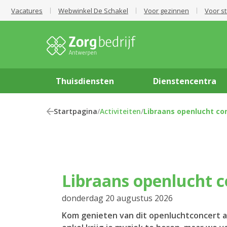
Vacatures
Webwinkel De Schakel
Voor gezinnen
Voor s
Thuisdiensten
Dienstencentra
Startpagina
/
Activiteiten
/
Libraans openlucht co
Libraans openlucht 
donderdag 20 augustus 2026
Kom genieten van dit openluchtconcert a