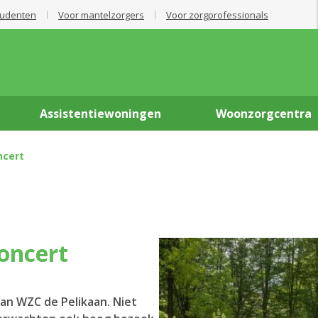
tudenten
Voor mantelzorgers
Voor zorgprofessionals
Assistentiewoningen
Woonzorgcentra
ncert
concert
an WZC de Pelikaan. Niet