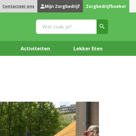
Contacteer ons
Mijn Zorgbedrijf
Zorgbedrijfboeker
Activiteiten
Lekker Eten