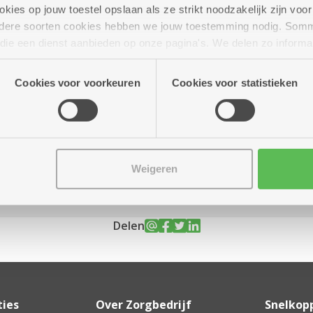
ies op jouw toestel opslaan als ze strikt noodzakelijk zijn voor 
andere soorten cookies hebben we jouw toestemming nodig. Som
n die een dienst aanbieden op onze pagina's. We delen zo informa
n onze site voor social media, advertenties en analyse. Deze p
r tot 21.00 uur
atie die je aan hen verstrekte.
Cookies voor voorkeuren
Cookies voor statistieken
Weigeren
Delen
ties
Over Zorgbedrijf
Snelkop