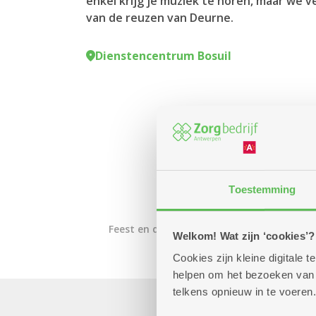
enkel krijg je muziek te horen, maar we
van de reuzen van Deurne.
Dienstencentrum Bosuil
Toestemming
Feest en dans
Cultuur en film
Optrede
Welkom! Wat zijn ‘cookies’?
Cookies zijn kleine digitale
helpen om het bezoeken van w
telkens opnieuw in te voeren.