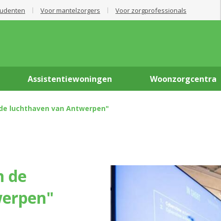
tudenten
Voor mantelzorgers
Voor zorgprofessionals
Assistentiewoningen
Woonzorgcentra
 de luchthaven van Antwerpen"
werpen"