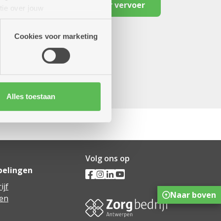
Reserveer vervoer
tie over jouw
artners kunnen deze gegevens
Cookies voor marketing
Alles toestaan
Volg ons op
pelingen
ijf
Naar boven
en