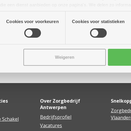
 tot 16.00 uur
n die een dienst aanbieden op onze pagina's. We delen zo informa
n onze site voor social media, advertenties en analyse. Deze p
m
atie die je aan hen verstrekte.
Cookies voor voorkeuren
Cookies voor statistieken
Weigeren
Delen
ties
Over Zorgbedrijf
Snelkop
Antwerpen
Zorgbedr
Bedrijfsprofiel
Vlaander
 Schakel
Vacatures