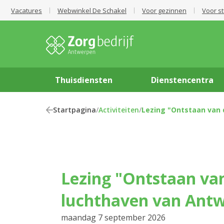
Vacatures
Webwinkel De Schakel
Voor gezinnen
Voor s
Thuisdiensten
Dienstencentra
Startpagina
/
Activiteiten
/
Lezing "Ontstaan van
Lezing "Ontstaan van de
luchthaven van Ant
maandag 7 september 2026