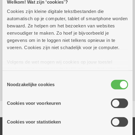
Welkom! Wat zijn ‘cookies’?
Cookies zijn kleine digitale tekstbestanden die
Wekelijks op woensdag
13.45 uur tot 17.00 uur
automatisch op je computer, tablet of smartphone worden
gratis
bewaard. Ze helpen om het bezoeken van websites
spelers gezocht
eenvoudiger te maken. Zo hoef je bijvoorbeeld je
iedereen welkom
gegevens om in te loggen niet telkens opnieuw in te
voeren. Cookies zijn niet schadelijk voor je computer.
Reserveer vervoer
Volgens de wet mogen wij cookies op jouw toestel
Kombine Molengeest (dienstencentrum)
opslaan als ze strikt noodzakelijk zijn voor het gebruik
Frederik Hendrikstraat 53
van de site, dat kan je niet weigeren. Voor andere soorten
Toestemmingsselectie
2040 Berendrecht
cookies hebben we jouw toestemming nodig. Sommige
Noodzakelijke cookies
cookies worden geplaatst door derde partijen die een
dienst aanbieden op onze pagina's. We delen zo
Cookies voor voorkeuren
Delen
informatie over jouw (geanonimiseerd) gebruik van onze
site voor social media, advertenties en analyse. Deze
partners kunnen deze gegevens combineren met andere
Cookies voor statistieken
informatie die je aan hen verstrekte.
Onze diensten