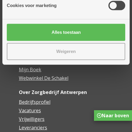
Thuisdiensten
Cookies voor marketing
Dienstencentra
Assistentiewoningen
Woonzorgcentra
Alles toestaan
Financieel comfort
Mijn Zorgbedrijf
Weigeren
Onze innovaties
Mijn Boek
Webwinkel De Schakel
Over Zorgbedrijf Antwerpen
Bedrijfsprofiel
Vacatures
Naar boven
Vrijwilligers
Leveranciers