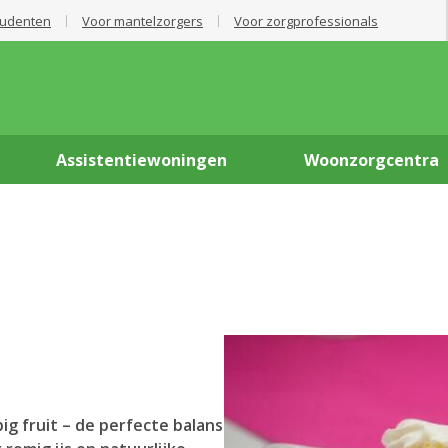
tudenten
Voor mantelzorgers
Voor zorgprofessionals
Assistentiewoningen
Woonzorgcentra
ig fruit – de perfecte balans