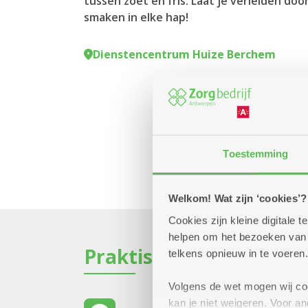
tussen zoet en fris. Laat je verleiden door
smaken in elke hap!
Dienstencentrum Huize Berchem
Toestemming
Welkom! Wat zijn ‘cookies’?
Cookies zijn kleine digitale
helpen om het bezoeken van w
Praktisch
telkens opnieuw in te voeren.
Volgens de wet mogen wij cook
kan je niet weigeren. Voor 