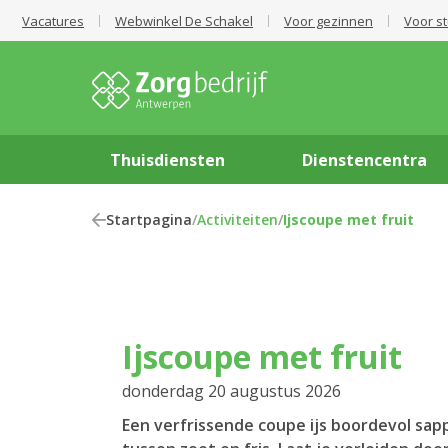
Vacatures
Webwinkel De Schakel
Voor gezinnen
Voor s
Thuisdiensten
Dienstencentra
Startpagina
/
Activiteiten
/
Ijscoupe met fruit
Ijscoupe met fruit
donderdag 20 augustus 2026
Een verfrissende coupe ijs boordevol sapp