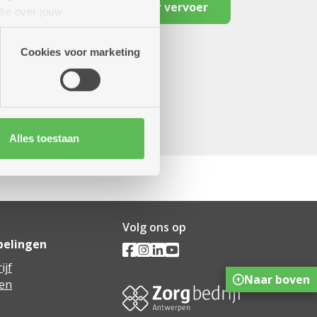
Reserveer vervoer
tie over jouw
artners kunnen deze gegevens
Cookies voor marketing
Alles toestaan
Volg ons op
pelingen
ijf
Naar boven
en