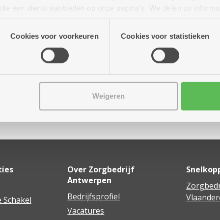
r tot 16.00 uur
n die een dienst aanbieden op onze pagina's. We delen zo informa
n onze site voor social media, advertenties en analyse. Deze p
atie die je aan hen verstrekte.
Cookies voor voorkeuren
Cookies voor statistieken
Weigeren
Delen
ties
Over Zorgbedrijf
Snelkop
Antwerpen
Zorgbedr
Bedrijfsprofiel
Vlaander
 Schakel
Vacatures