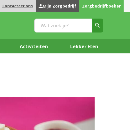
Contacteer ons
Mijn Zorgbedrijf
Zorgbedrijfboeker
Activiteiten
Lekker Eten