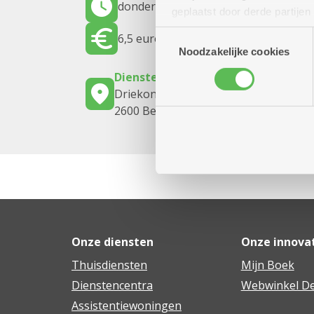
donderdag 20 augustus 2026
14.00 uu
geplaatst door derde partije
(geanonimiseerd) gebruik va
Toestemmingsselectie
6,5 euro
combineren met andere inform
Noodzakelijke cookies
Dienstencentrum Huize Berchem
Driekoningenstraat 1
2600 Berchem
Onze diensten
Onze innova
Thuisdiensten
Mijn Boek
Dienstencentra
Webwinkel De
Assistentiewoningen