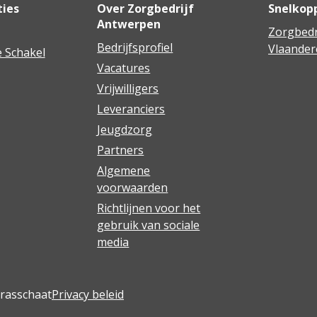
ties
Over Zorgbedrijf
Snelkop
Antwerpen
Zorgbedr
Bedrijfsprofiel
Vlaander
 Schakel
Vacatures
Vrijwilligers
Leveranciers
Jeugdzorg
Partners
Algemene
voorwaarden
Richtlijnen voor het
gebruik van sociale
media
Brasschaat
Privacy beleid