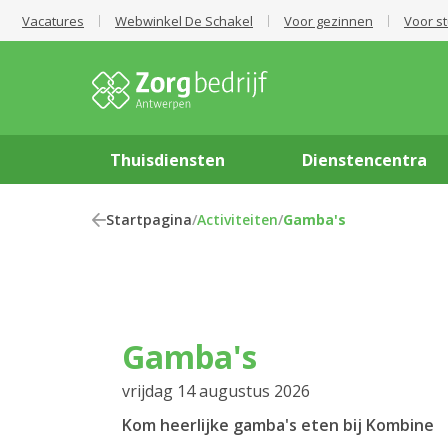
Vacatures
Webwinkel De Schakel
Voor gezinnen
Voor s
Thuisdiensten
Dienstencentra
Startpagina
/
Activiteiten
/
Gamba's
Gamba's
vrijdag 14 augustus 2026
Kom heerlijke gamba's eten bij Kombine