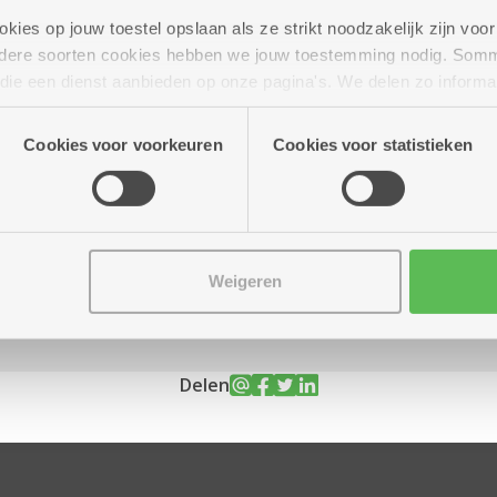
ies op jouw toestel opslaan als ze strikt noodzakelijk zijn voor 
andere soorten cookies hebben we jouw toestemming nodig. Som
n die een dienst aanbieden op onze pagina's. We delen zo informa
n onze site voor social media, advertenties en analyse. Deze p
t 21.00 uur
atie die je aan hen verstrekte.
Cookies voor voorkeuren
Cookies voor statistieken
Weigeren
Delen