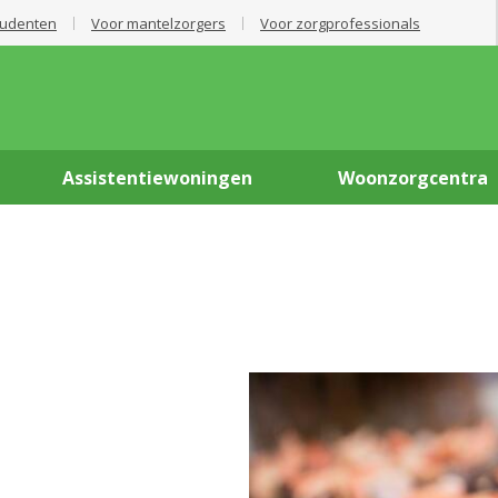
tudenten
Voor mantelzorgers
Voor zorgprofessionals
Assistentiewoningen
Woonzorgcentra