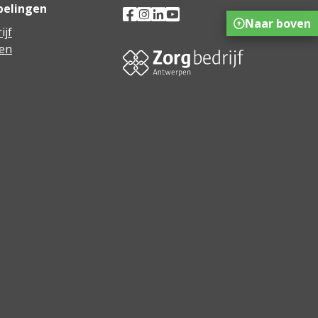
pelingen
Naar boven
ijf
en