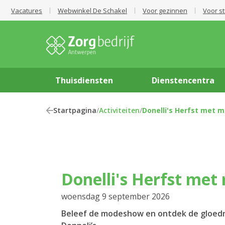
Vacatures
Webwinkel De Schakel
Voor gezinnen
Voor s
Thuisdiensten
Dienstencentra
Startpagina
/
Activiteiten
/
Donelli's Herfst met
Donelli's Herfst m
woensdag 9 september 2026
Beleef de modeshow en ontdek de gloedn