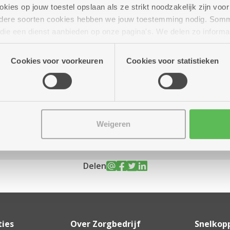
ies op jouw toestel opslaan als ze strikt noodzakelijk zijn voor 
andere soorten cookies hebben we jouw toestemming nodig. Som
n die een dienst aanbieden op onze pagina's. We delen zo informa
n onze site voor social media, advertenties en analyse. Deze p
r tot 16.30 uur
atie die je aan hen verstrekte.
Cookies voor voorkeuren
Cookies voor statistieken
Weigeren
Delen
ties
Over Zorgbedrijf
Snelkop