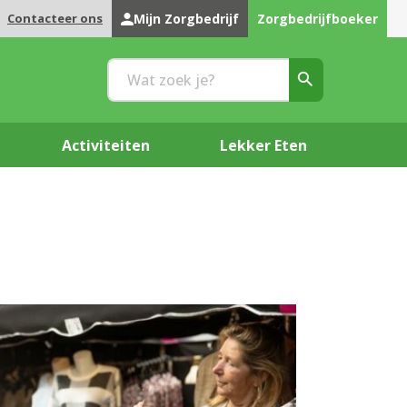
Contacteer ons
Mijn Zorgbedrijf
Zorgbedrijfboeker
Activiteiten
Lekker Eten