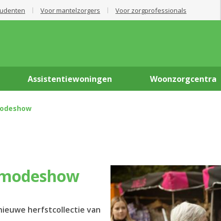
tudenten
Voor mantelzorgers
Voor zorgprofessionals
Assistentiewoningen
Woonzorgcentra
 modeshow
et modeshow
ieuwe herfstcollectie van