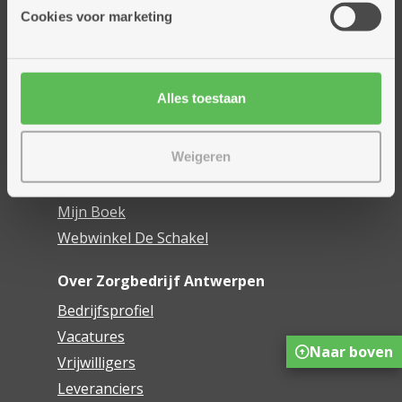
Thuisdiensten
Cookies voor marketing
Dienstencentra
Assistentiewoningen
Woonzorgcentra
Alles toestaan
Financieel comfort
Mijn Zorgbedrijf
Weigeren
Onze innovaties
Mijn Boek
Webwinkel De Schakel
Over Zorgbedrijf Antwerpen
Bedrijfsprofiel
Vacatures
Naar boven
Vrijwilligers
Leveranciers