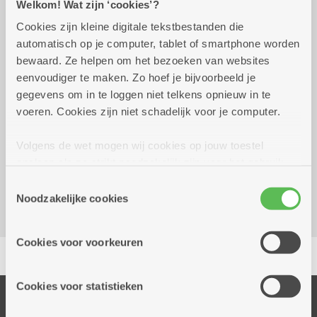
Welkom! Wat zijn ‘cookies’?
Praktisch
Cookies zijn kleine digitale tekstbestanden die
automatisch op je computer, tablet of smartphone worden
bewaard. Ze helpen om het bezoeken van websites
vrijdag 11 september
14.00 uur tot 17.00
eenvoudiger te maken. Zo hoef je bijvoorbeeld je
2026
uur
gegevens om in te loggen niet telkens opnieuw in te
voeren. Cookies zijn niet schadelijk voor je computer.
Geen aankoopplicht
Volgens de wet mogen wij cookies op jouw toestel
Dienstencentrum Valaar
opslaan als ze strikt noodzakelijk zijn voor het gebruik
Dichtersstraat 115
van de site, dat kan je niet weigeren. Voor andere soorten
Toestemmingsselectie
2610 Wilrijk
cookies hebben we jouw toestemming nodig. Sommige
Noodzakelijke cookies
cookies worden geplaatst door derde partijen die een
dienst aanbieden op onze pagina's. We delen zo
Cookies voor voorkeuren
Delen
informatie over jouw (geanonimiseerd) gebruik van onze
site voor social media, advertenties en analyse. Deze
partners kunnen deze gegevens combineren met andere
Cookies voor statistieken
informatie die je aan hen verstrekte.
Onze diensten