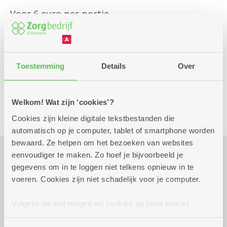
Voor 6 euro per portie
3 euro voor een kindercoupe fruit , tot 12 jaar
Schrijf je zeker in op = op
Toestemming
Details
Over
Culinair
Welkom! Wat zijn ‘cookies’?
Cookies zijn kleine digitale tekstbestanden die
automatisch op je computer, tablet of smartphone worden
bewaard. Ze helpen om het bezoeken van websites
eenvoudiger te maken. Zo hoef je bijvoorbeeld je
Praktisch
gegevens om in te loggen niet telkens opnieuw in te
voeren. Cookies zijn niet schadelijk voor je computer.
Volgens de wet mogen wij cookies op jouw toestel
donderdag 27 augustus
14.30 uur tot 16.30
opslaan als ze strikt noodzakelijk zijn voor het gebruik
2026
uur