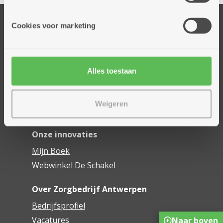
informatie die je aan hen verstrekte.
Onze diensten
Cookies voor marketing
Thuisdiensten
Dienstencentra
Assistentiewoningen
Alles toestaan
Woonzorgcentra
Financieel comfort
Weigeren
Mijn Zorgbedrijf
Onze innovaties
Mijn Boek
Webwinkel De Schakel
Over Zorgbedrijf Antwerpen
Bedrijfsprofiel
Vacatures
Naar boven