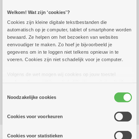
Praktisch
Welkom! Wat zijn ‘cookies’?
Cookies zijn kleine digitale tekstbestanden die
automatisch op je computer, tablet of smartphone worden
donderdag 3 september
14.00 uur tot 16.00
bewaard. Ze helpen om het bezoeken van websites
2026
uur
eenvoudiger te maken. Zo hoef je bijvoorbeeld je
Film: Gratis
gegevens om in te loggen niet telkens opnieuw in te
Appelcrumble met ijs: 5 euro. Inschrijven vóór
voeren. Cookies zijn niet schadelijk voor je computer.
26/08
Volgens de wet mogen wij cookies op jouw toestel
Reserveer vervoer
opslaan als ze strikt noodzakelijk zijn voor het gebruik
van de site, dat kan je niet weigeren. Voor andere soorten
Dienstencentrum De Veldekens
Toestemmingsselectie
cookies hebben we jouw toestemming nodig. Sommige
Noodzakelijke cookies
Frans Beckersstraat 33
cookies worden geplaatst door derde partijen die een
2600 Berchem
dienst aanbieden op onze pagina's. We delen zo
Cookies voor voorkeuren
informatie over jouw (geanonimiseerd) gebruik van onze
site voor social media, advertenties en analyse. Deze
Delen
partners kunnen deze gegevens combineren met andere
Cookies voor statistieken