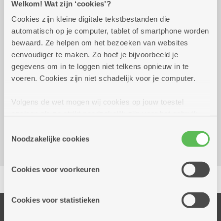
Welkom! Wat zijn ‘cookies’?
Cookies zijn kleine digitale tekstbestanden die
woensdag 16 september
14.00 uur tot 16.00
automatisch op je computer, tablet of smartphone worden
2026
uur
bewaard. Ze helpen om het bezoeken van websites
3 euro bij inschrijving, ter plaatse een extra kost
eenvoudiger te maken. Zo hoef je bijvoorbeeld je
voor het materiaal.
gegevens om in te loggen niet telkens opnieuw in te
voeren. Cookies zijn niet schadelijk voor je computer.
Reserveer vervoer
Volgens de wet mogen wij cookies op jouw toestel
Dienstencentrum Linkeroever
opslaan als ze strikt noodzakelijk zijn voor het gebruik
Louis Paul Boonstraat 21
van de site, dat kan je niet weigeren. Voor andere soorten
Toestemmingsselectie
2050 Antwerpen-Linkeroever
cookies hebben we jouw toestemming nodig. Sommige
Noodzakelijke cookies
cookies worden geplaatst door derde partijen die een
dienst aanbieden op onze pagina's. We delen zo
Cookies voor voorkeuren
Delen
informatie over jouw (geanonimiseerd) gebruik van onze
site voor social media, advertenties en analyse. Deze
partners kunnen deze gegevens combineren met andere
Cookies voor statistieken
informatie die je aan hen verstrekte.
Onze diensten