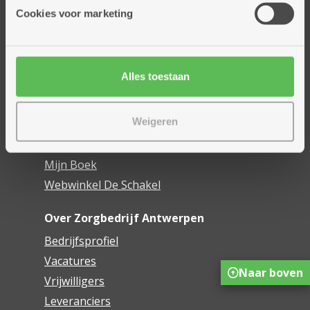
Thuisdiensten
Cookies voor marketing
Dienstencentra
Assistentiewoningen
Woonzorgcentra
Alles toestaan
Financieel comfort
Mijn Zorgbedrijf
Weigeren
Onze innovaties
Mijn Boek
Webwinkel De Schakel
Over Zorgbedrijf Antwerpen
Bedrijfsprofiel
Vacatures
Naar boven
Vrijwilligers
Leveranciers