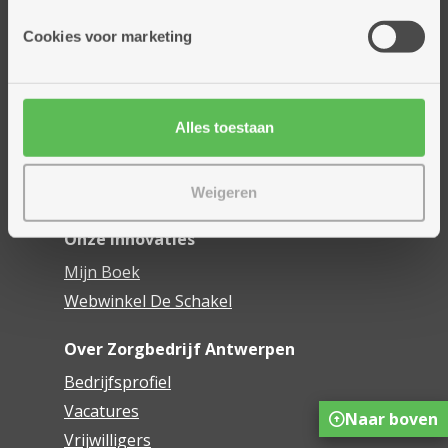
Onze diensten
Cookies voor marketing
Thuisdiensten
Dienstencentra
Assistentiewoningen
Alles toestaan
Woonzorgcentra
Financieel comfort
Mijn Zorgbedrijf
Weigeren
Onze innovaties
Mijn Boek
Webwinkel De Schakel
Over Zorgbedrijf Antwerpen
Bedrijfsprofiel
Vacatures
Naar boven
Vrijwilligers