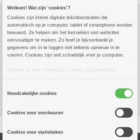
Welkom! Wat zijn ‘cookies’?
Cookies zijn kleine digitale tekstbestanden die
Praktisch
automatisch op je computer, tablet of smartphone worden
bewaard. Ze helpen om het bezoeken van websites
eenvoudiger te maken. Zo hoef je bijvoorbeeld je
gegevens om in te loggen niet telkens opnieuw in te
dinsdag 28 juli 2026
13.00 uur tot 17.00 uur
voeren. Cookies zijn niet schadelijk voor je computer.
Reserveer vervoer
Volgens de wet mogen wij cookies op jouw toestel
opslaan als ze strikt noodzakelijk zijn voor het gebruik
Dienstencentrum Oversnes
van de site, dat kan je niet weigeren. Voor andere soorten
Toestemmingsselectie
Krijgslaan 110
cookies hebben we jouw toestemming nodig. Sommige
Noodzakelijke cookies
2610 Wilrijk
cookies worden geplaatst door derde partijen die een
dienst aanbieden op onze pagina's. We delen zo
Cookies voor voorkeuren
informatie over jouw (geanonimiseerd) gebruik van onze
Delen
site voor social media, advertenties en analyse. Deze
partners kunnen deze gegevens combineren met andere
Cookies voor statistieken
informatie die je aan hen verstrekte.