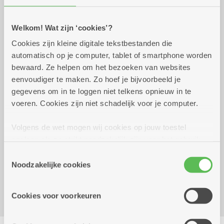
Praktisch
Welkom! Wat zijn ‘cookies’?
donderdag 3 september
17.00 uur tot 20.00
Cookies zijn kleine digitale tekstbestanden die
2026
uur
automatisch op je computer, tablet of smartphone worden
20 euro,
bewaard. Ze helpen om het bezoeken van websites
keuze uit vlees of vis.
eenvoudiger te maken. Zo hoef je bijvoorbeeld je
Inschrijven kan tot 27/08/26.
gegevens om in te loggen niet telkens opnieuw in te
voeren. Cookies zijn niet schadelijk voor je computer.
Reserveer vervoer
Volgens de wet mogen wij cookies op jouw toestel
opslaan als ze strikt noodzakelijk zijn voor het gebruik
Facebook event
van de site, dat kan je niet weigeren. Voor andere soorten
Toestemmingsselectie
Dienstencentrum Kerkeveld
cookies hebben we jouw toestemming nodig. Sommige
Noodzakelijke cookies
Sint-Fredegandusstraat 36
cookies worden geplaatst door derde partijen die een
2100 Deurne
dienst aanbieden op onze pagina's. We delen zo
Cookies voor voorkeuren
informatie over jouw (geanonimiseerd) gebruik van onze
site voor social media, advertenties en analyse. Deze
Delen
partners kunnen deze gegevens combineren met andere