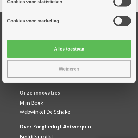
Cookies voor statistieken
informatie die je aan hen verstrekte.
Cookies voor marketing
Onze diensten
Thuisdiensten
Dienstencentra
Alles toestaan
Assistentiewoningen
Woonzorgcentra
Financieel comfort
Weigeren
Mijn Zorgbedrijf
Onze innovaties
Mijn Boek
Webwinkel De Schakel
Over Zorgbedrijf Antwerpen
Bedrijfsprofiel