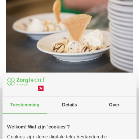
Toestemming
Details
Over
Praktisch
Welkom! Wat zijn ‘cookies’?
woensdag 26 augustus
14.00 uur tot 16.00
Cookies zijn kleine digitale tekstbestanden die
2026
uur