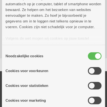
automatisch op je computer, tablet of smartphone worden
5 euro
bewaard. Ze helpen om het bezoeken van websites
eenvoudiger te maken. Zo hoef je bijvoorbeeld je
gegevens om in te loggen niet telkens opnieuw in te
Reserveer vervoer
voeren. Cookies zijn niet schadelijk voor je computer.
Dienstencentrum De Meere
Corneel van Reethstraat 10
Volgens de wet mogen wij cookies op jouw toestel
2600 Berchem
opslaan als ze strikt noodzakelijk zijn voor het gebruik
van de site, dat kan je niet weigeren. Voor andere soorten
Toestemmingsselectie
cookies hebben we jouw toestemming nodig. Sommige
Noodzakelijke cookies
Delen
cookies worden geplaatst door derde partijen die een
dienst aanbieden op onze pagina's. We delen zo
Cookies voor voorkeuren
informatie over jouw (geanonimiseerd) gebruik van onze
site voor social media, advertenties en analyse. Deze
Onze diensten
partners kunnen deze gegevens combineren met andere
Cookies voor statistieken
Thuisdiensten
informatie die je aan hen verstrekte.
Dienstencentra
Cookies voor marketing
Assistentiewoningen