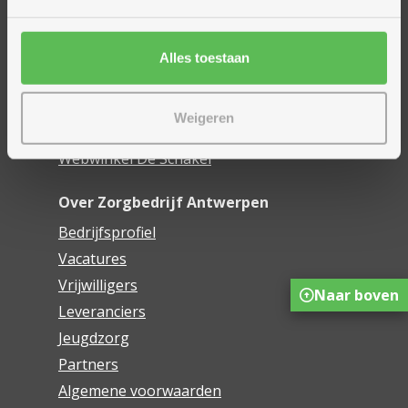
Woonzorgcentra
Financieel comfort
Mijn Zorgbedrijf
Alles toestaan
Onze innovaties
Weigeren
Mijn Boek
Webwinkel De Schakel
Over Zorgbedrijf Antwerpen
Bedrijfsprofiel
Vacatures
Vrijwilligers
Naar boven
Leveranciers
Jeugdzorg
Partners
Algemene voorwaarden