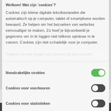
Praktisch
Welkom! Wat zijn ‘cookies’?
Cookies zijn kleine digitale tekstbestanden die
automatisch op je computer, tablet of smartphone worden
dinsdag 18 augustus
15.30 uur tot 15.30
bewaard. Ze helpen om het bezoeken van websites
2026
uur
eenvoudiger te maken. Zo hoef je bijvoorbeeld je
4 euro
gegevens om in te loggen niet telkens opnieuw in te
Inschrijven uiterlijk op 11/08/2026
voeren. Cookies zijn niet schadelijk voor je computer.
Reserveer vervoer
Volgens de wet mogen wij cookies op jouw toestel
opslaan als ze strikt noodzakelijk zijn voor het gebruik
Kombine Boelaer (dienstencentrum)
van de site, dat kan je niet weigeren. Voor andere soorten
Lodewijk van Berckenlaan 361 G 01
Toestemmingsselectie
cookies hebben we jouw toestemming nodig. Sommige
Noodzakelijke cookies
2140 Borgerhout
cookies worden geplaatst door derde partijen die een
dienst aanbieden op onze pagina's. We delen zo
Cookies voor voorkeuren
informatie over jouw (geanonimiseerd) gebruik van onze
Delen
site voor social media, advertenties en analyse. Deze
partners kunnen deze gegevens combineren met andere
Cookies voor statistieken
informatie die je aan hen verstrekte.