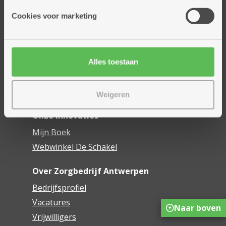
Onze diensten
Cookies voor marketing
Thuisdiensten
Dienstencentra
Assistentiewoningen
Woonzorgcentra
Alles toestaan
Financieel comfort
Mijn Zorgbedrijf
Weigeren
Onze innovaties
Mijn Boek
Webwinkel De Schakel
Over Zorgbedrijf Antwerpen
Bedrijfsprofiel
Vacatures
Naar boven
Vrijwilligers