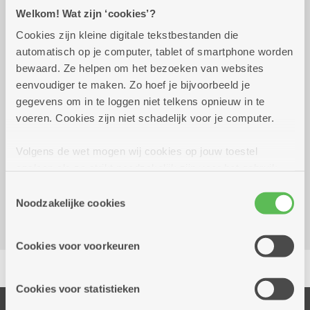
Praktisch
Welkom! Wat zijn ‘cookies’?
Cookies zijn kleine digitale tekstbestanden die
automatisch op je computer, tablet of smartphone worden
donderdag 3 september
17.30 uur tot 20.00
bewaard. Ze helpen om het bezoeken van websites
2026
uur
eenvoudiger te maken. Zo hoef je bijvoorbeeld je
20 euro
gegevens om in te loggen niet telkens opnieuw in te
Inschrijven uiterlijk op 31/08/2026
voeren. Cookies zijn niet schadelijk voor je computer.
Reserveer vervoer
Volgens de wet mogen wij cookies op jouw toestel
opslaan als ze strikt noodzakelijk zijn voor het gebruik
Kombine Boelaer (dienstencentrum)
van de site, dat kan je niet weigeren. Voor andere soorten
Lodewijk van Berckenlaan 361 G 01
Toestemmingsselectie
cookies hebben we jouw toestemming nodig. Sommige
Noodzakelijke cookies
2140 Borgerhout
cookies worden geplaatst door derde partijen die een
dienst aanbieden op onze pagina's. We delen zo
Cookies voor voorkeuren
informatie over jouw (geanonimiseerd) gebruik van onze
Delen
site voor social media, advertenties en analyse. Deze
partners kunnen deze gegevens combineren met andere
Cookies voor statistieken
informatie die je aan hen verstrekte.