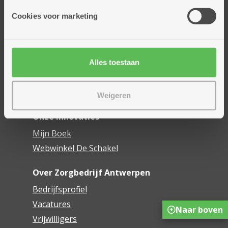
Onze diensten
Cookies voor marketing
Thuisdiensten
Dienstencentra
Assistentiewoningen
Woonzorgcentra
Alles toestaan
Financieel comfort
Mijn Zorgbedrijf
Weigeren
Onze innovaties
Mijn Boek
Webwinkel De Schakel
Over Zorgbedrijf Antwerpen
Bedrijfsprofiel
Vacatures
Naar boven
Vrijwilligers