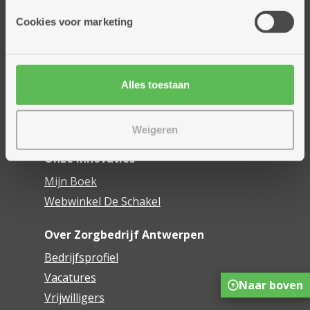
Onze diensten
Cookies voor marketing
Thuisdiensten
Dienstencentra
Assistentiewoningen
Woonzorgcentra
Alles toestaan
Financieel comfort
Mijn Zorgbedrijf
Weigeren
Onze innovaties
Mijn Boek
Webwinkel De Schakel
Over Zorgbedrijf Antwerpen
Bedrijfsprofiel
Vacatures
Naar boven
Vrijwilligers