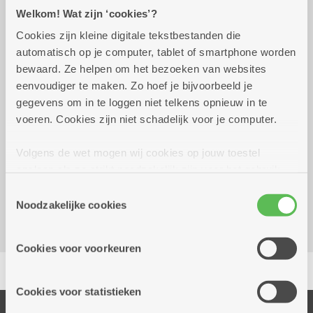
Welkom! Wat zijn ‘cookies’?
donderdag 10 september
18.30 uur tot 19.30
Cookies zijn kleine digitale tekstbestanden die
2026
uur
automatisch op je computer, tablet of smartphone worden
10 euro
bewaard. Ze helpen om het bezoeken van websites
inschrijven kant tot 3/09/26
eenvoudiger te maken. Zo hoef je bijvoorbeeld je
gegevens om in te loggen niet telkens opnieuw in te
Reserveer vervoer
voeren. Cookies zijn niet schadelijk voor je computer.
Facebook event
Volgens de wet mogen wij cookies op jouw toestel
opslaan als ze strikt noodzakelijk zijn voor het gebruik
Dienstencentrum Kerkeveld
van de site, dat kan je niet weigeren. Voor andere soorten
Sint-Fredegandusstraat 36
Toestemmingsselectie
cookies hebben we jouw toestemming nodig. Sommige
Noodzakelijke cookies
2100 Deurne
cookies worden geplaatst door derde partijen die een
dienst aanbieden op onze pagina's. We delen zo
Cookies voor voorkeuren
informatie over jouw (geanonimiseerd) gebruik van onze
Delen
site voor social media, advertenties en analyse. Deze
partners kunnen deze gegevens combineren met andere
Cookies voor statistieken
informatie die je aan hen verstrekte.