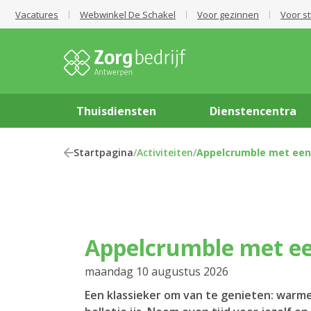
Vacatures
Webwinkel De Schakel
Voor gezinnen
Voor s
Thuisdiensten
Dienstencentra
Startpagina
/
Activiteiten
/
Appelcrumble met een b
Appelcrumble met een
maandag 10 augustus 2026
Een klassieker om van te genieten: warm