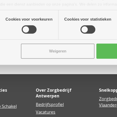
 tot 16.00 uur
n die een dienst aanbieden op onze pagina's. We delen zo informa
n onze site voor social media, advertenties en analyse. Deze p
atie die je aan hen verstrekte.
Cookies voor voorkeuren
Cookies voor statistieken
Weigeren
Delen
ties
Over Zorgbedrijf
Snelkop
Antwerpen
Zorgbedr
Bedrijfsprofiel
Vlaander
 Schakel
Vacatures