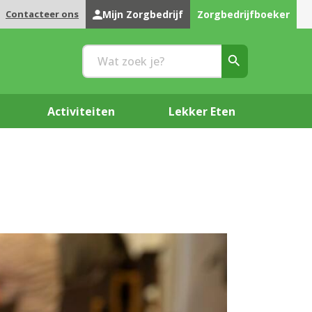
Contacteer ons
Mijn Zorgbedrijf
Zorgbedrijfboeker
Activiteiten
Lekker Eten