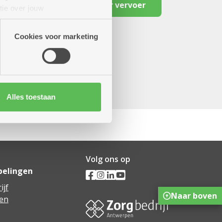
Reserveer vervoer
tie over jouw
artners kunnen deze gegevens
Cookies voor marketing
Alles toestaan
Volg ons op
pelingen
ijf
Naar boven
en