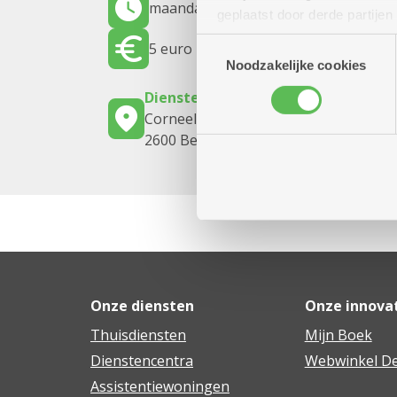
maandag 10 augustus 2026
14.00 uur
geplaatst door derde partije
(geanonimiseerd) gebruik va
Toestemmingsselectie
5 euro
combineren met andere inform
Noodzakelijke cookies
Dienstencentrum De Meere
Corneel van Reethstraat 10
2600 Berchem
Onze diensten
Onze innova
Thuisdiensten
Mijn Boek
Dienstencentra
Webwinkel De
Assistentiewoningen