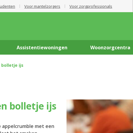
tudenten
Voor mantelzorgers
Voor zorgprofessionals
Assistentiewoningen
Woonzorgcentra
olletje ijs
 bolletje ijs
e appelcrumble met een