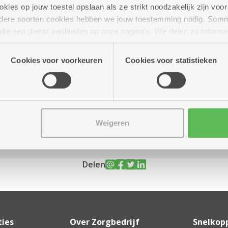
ies op jouw toestel opslaan als ze strikt noodzakelijk zijn voor 
andere soorten cookies hebben we jouw toestemming nodig. Som
n die een dienst aanbieden op onze pagina's. We delen zo informa
n onze site voor social media, advertenties en analyse. Deze p
uur tot 11.30 uur
atie die je aan hen verstrekte.
Cookies voor voorkeuren
Cookies voor statistieken
Weigeren
Delen
ties
Over Zorgbedrijf
Snelkop