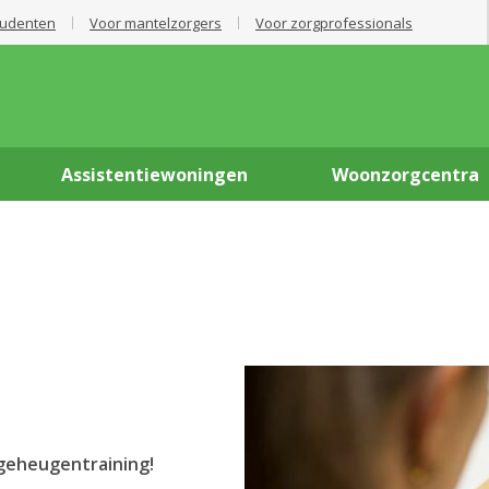
tudenten
Voor mantelzorgers
Voor zorgprofessionals
Assistentiewoningen
Woonzorgcentra
geheugentraining!