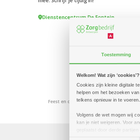
mee. Schrijf je tijdig in!
Dienstencentrum De Fontein
Toestemming
Welkom! Wat zijn ‘cookies’?
Cookies zijn kleine digitale
helpen om het bezoeken van w
telkens opnieuw in te voeren.
Feest en dans
Volgens de wet mogen wij cook
kan je niet weigeren. Voor 
geplaatst door derde partije
(geanonimiseerd) gebruik va