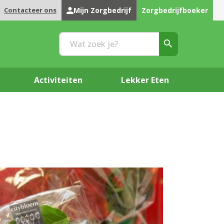
Contacteer ons
Mijn Zorgbedrijf
Zorgbedrijfboeker
Activiteiten
Lekker Eten