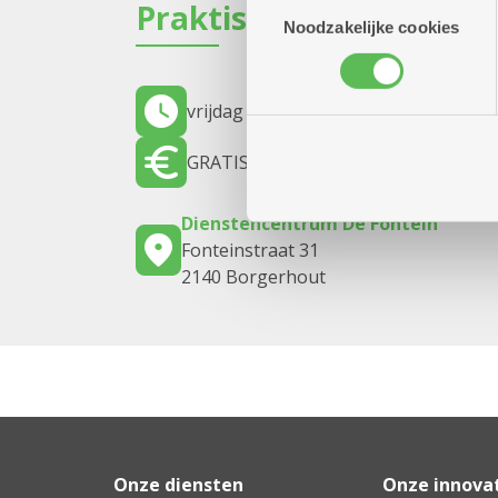
Toestemmingsselectie
Praktisch
combineren met andere inform
Noodzakelijke cookies
vrijdag 4 september 2026
14.30 uur to
GRATIS - INSCHRIJVEN VERPLICHT
Dienstencentrum De Fontein
Fonteinstraat 31
2140 Borgerhout
Onze diensten
Onze innova