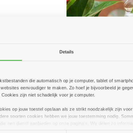
Details
 tekstbestanden die automatisch op je computer, tablet of smart
ebsites eenvoudiger te maken. Zo hoef je bijvoorbeeld je gegev
 Cookies zijn niet schadelijk voor je computer.
ies op jouw toestel opslaan als ze strikt noodzakelijk zijn voor 
andere soorten cookies hebben we jouw toestemming nodig. Som
n die een dienst aanbieden op onze pagina's. We delen zo informa
n onze site voor social media, advertenties en analyse. Deze p