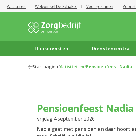
Vacatures
Webwinkel De Schakel
Voor gezinnen
Voor s
Thuisdiensten
Dienstencentra
Startpagina
/
Activiteiten
/
Pensioenfeest Nadia
Pensioenfeest Nadia
vrijdag 4 september 2026
Nadia gaat met pensioen en daar hoort ee