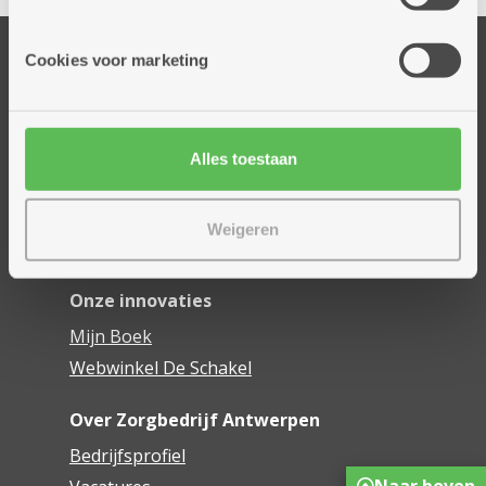
informatie die je aan hen verstrekte.
Onze diensten
Cookies voor marketing
Thuisdiensten
Dienstencentra
Assistentiewoningen
Alles toestaan
Woonzorgcentra
Financieel comfort
Weigeren
Mijn Zorgbedrijf
Onze innovaties
Mijn Boek
Webwinkel De Schakel
Over Zorgbedrijf Antwerpen
Bedrijfsprofiel
Naar boven