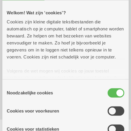
Welkom! Wat zijn ‘cookies’?
Praktisch
Cookies zijn kleine digitale tekstbestanden die
automatisch op je computer, tablet of smartphone worden
bewaard. Ze helpen om het bezoeken van websites
donderdag 10 september
15.00 uur tot 16.30
eenvoudiger te maken. Zo hoef je bijvoorbeeld je
2026
uur
gegevens om in te loggen niet telkens opnieuw in te
1 EURO per sessie. Inschrijven aan het onthaal.
voeren. Cookies zijn niet schadelijk voor je computer.
Om de 2 weken op donderdag
Volgens de wet mogen wij cookies op jouw toestel
Reserveer vervoer
opslaan als ze strikt noodzakelijk zijn voor het gebruik
van de site, dat kan je niet weigeren. Voor andere soorten
Dienstencentrum Oosterveld
Toestemmingsselectie
cookies hebben we jouw toestemming nodig. Sommige
Noodzakelijke cookies
Groenenborgerlaan 185
cookies worden geplaatst door derde partijen die een
2610 Wilrijk
dienst aanbieden op onze pagina's. We delen zo
Cookies voor voorkeuren
informatie over jouw (geanonimiseerd) gebruik van onze
site voor social media, advertenties en analyse. Deze
Delen
partners kunnen deze gegevens combineren met andere
Cookies voor statistieken