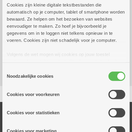
Cookies zijn kleine digitale tekstbestanden die
maandag 14 september
14.00 uur tot 16.00
automatisch op je computer, tablet of smartphone worden
2026
uur
bewaard. Ze helpen om het bezoeken van websites
1 euro
eenvoudiger te maken. Zo hoef je bijvoorbeeld je
gegevens om in te loggen niet telkens opnieuw in te
voeren. Cookies zijn niet schadelijk voor je computer.
Reserveer vervoer
Dienstencentrum De Veldekens
Volgens de wet mogen wij cookies op jouw toestel
Frans Beckersstraat 33
opslaan als ze strikt noodzakelijk zijn voor het gebruik
2600 Berchem
van de site, dat kan je niet weigeren. Voor andere soorten
Toestemmingsselectie
cookies hebben we jouw toestemming nodig. Sommige
Noodzakelijke cookies
cookies worden geplaatst door derde partijen die een
Delen
dienst aanbieden op onze pagina's. We delen zo
Cookies voor voorkeuren
informatie over jouw (geanonimiseerd) gebruik van onze
site voor social media, advertenties en analyse. Deze
partners kunnen deze gegevens combineren met andere
Onze diensten
Cookies voor statistieken
informatie die je aan hen verstrekte.
Thuisdiensten
Dienstencentra
Cookies voor marketing