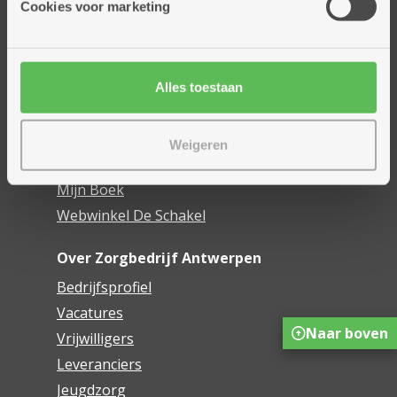
Cookies voor marketing
Dienstencentra
Assistentiewoningen
Woonzorgcentra
Alles toestaan
Financieel comfort
Mijn Zorgbedrijf
Weigeren
Onze innovaties
Mijn Boek
Webwinkel De Schakel
Over Zorgbedrijf Antwerpen
Bedrijfsprofiel
Vacatures
Naar boven
Vrijwilligers
Leveranciers
Jeugdzorg