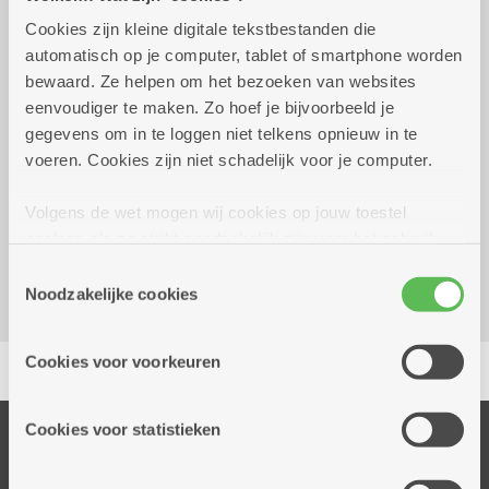
Praktisch
Cookies zijn kleine digitale tekstbestanden die
automatisch op je computer, tablet of smartphone worden
bewaard. Ze helpen om het bezoeken van websites
dinsdag 8 september
09.30 uur tot 10.30
eenvoudiger te maken. Zo hoef je bijvoorbeeld je
2026
uur
gegevens om in te loggen niet telkens opnieuw in te
voeren. Cookies zijn niet schadelijk voor je computer.
Reserveer vervoer
Volgens de wet mogen wij cookies op jouw toestel
Dienstencentrum Valaar
opslaan als ze strikt noodzakelijk zijn voor het gebruik
Dichtersstraat 115
van de site, dat kan je niet weigeren. Voor andere soorten
2610 Wilrijk
Toestemmingsselectie
cookies hebben we jouw toestemming nodig. Sommige
Noodzakelijke cookies
cookies worden geplaatst door derde partijen die een
dienst aanbieden op onze pagina's. We delen zo
Delen
Cookies voor voorkeuren
informatie over jouw (geanonimiseerd) gebruik van onze
site voor social media, advertenties en analyse. Deze
partners kunnen deze gegevens combineren met andere
Cookies voor statistieken
Onze diensten
informatie die je aan hen verstrekte.
Thuisdiensten