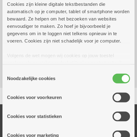
Cookies zijn kleine digitale tekstbestanden die
automatisch op je computer, tablet of smartphone worden
dinsdag 1 september
13.30 uur tot 17.00
bewaard. Ze helpen om het bezoeken van websites
2026
uur
eenvoudiger te maken. Zo hoef je bijvoorbeeld je
gegevens om in te loggen niet telkens opnieuw in te
€ 4,00
voeren. Cookies zijn niet schadelijk voor je computer.
Dienstencentrum Valaar
Volgens de wet mogen wij cookies op jouw toestel
Dichtersstraat 115
opslaan als ze strikt noodzakelijk zijn voor het gebruik
2610 Wilrijk
van de site, dat kan je niet weigeren. Voor andere soorten
Toestemmingsselectie
cookies hebben we jouw toestemming nodig. Sommige
Noodzakelijke cookies
cookies worden geplaatst door derde partijen die een
Delen
dienst aanbieden op onze pagina's. We delen zo
Cookies voor voorkeuren
informatie over jouw (geanonimiseerd) gebruik van onze
site voor social media, advertenties en analyse. Deze
partners kunnen deze gegevens combineren met andere
Onze diensten
Cookies voor statistieken
informatie die je aan hen verstrekte.
Thuisdiensten
Dienstencentra
Cookies voor marketing