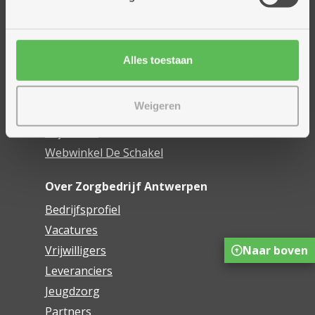
Assistentiewoningen
Woonzorgcentra
Financieel comfort
Alles toestaan
Mijn Zorgbedrijf
Weigeren
Onze innovaties
Mijn Boek
Webwinkel De Schakel
Over Zorgbedrijf Antwerpen
Bedrijfsprofiel
Vacatures
Vrijwilligers
Naar boven
Leveranciers
Jeugdzorg
Partners