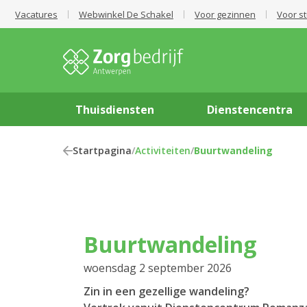
Vacatures
Webwinkel De Schakel
Voor gezinnen
Voor s
Thuisdiensten
Dienstencentra
Startpagina
/
Activiteiten
/
Buurtwandeling
Buurtwandeling
woensdag 2 september 2026
Zin in een gezellige wandeling?