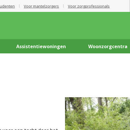
tudenten
Voor mantelzorgers
Voor zorgprofessionals
Assistentiewoningen
Woonzorgcentra