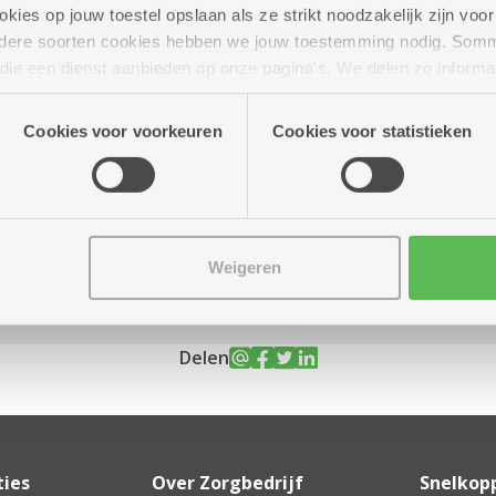
ies op jouw toestel opslaan als ze strikt noodzakelijk zijn voor 
andere soorten cookies hebben we jouw toestemming nodig. Som
n die een dienst aanbieden op onze pagina's. We delen zo informa
n onze site voor social media, advertenties en analyse. Deze p
r tot 11.30 uur
atie die je aan hen verstrekte.
Cookies voor voorkeuren
Cookies voor statistieken
Weigeren
Delen
ties
Over Zorgbedrijf
Snelkop